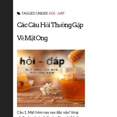
TAGGED UNDER:
HỎI - ĐÁP
Các Câu Hỏi Thường Gặp
Về Mật Ong
Câu 1. Mật hôm nay sao đặc vậy? lỏng