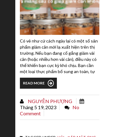
Có vẻ như cứ cách ngày lại có một số sản
phẩm giảm cân mới lạ xuất hiện trên thị
trường. Nếu bạn đang cố gắng giảm vài
cân (hoặc nhiều hơn vài cân), điều này có
thể khiến bạn cực kỳ khó chịu. Bạn cần
một loại thực phẩm bổ sung an toàn, tự
nhiên và hiệu quả.Một trong những chủ
READ MORE
đề nhận được nhiều sự quan tâm nhất
thời gian gần đây là trà mãng cầu xiêm –
thức uống được làm từ lá hoặc trái của
NGUYỄN PHƯỢNG
chúng.Nhiều blogger về sức khỏe...
Tháng 5 19, 2023
No
Comment