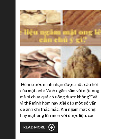
Hôm trước mình nhận được một câu hỏi
của một anh: "Anh ngâm sâm với mật ong
mà bị chua quá có uống được không?"Và
vì thế mình hôm nay giải đáp một số vấn
đề anh chị thắc mắc. Khi ngâm mật ong
hay mật ong lên men với dược liệu, các
anh chị nhớ làm cho dược liệu của mình
READ MORE
hơi khô một chút để giảm lượng nước. Vì
nước nhiều sẽ khiến lượng nước khuếch