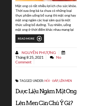
Mật ong có rất nhiều lợi ích cho sức khỏe.
Thời xưa ông bà ta chưa có những loại
thực phẩm uống bổ sung thì mật ong hay
mật ong ngâm các loại sâm quý là một
thức uống bổ dưỡng. Tuy nhiên, uống
mật ong ở thời điểm khác nhau mang lại
giá trị hữu ích khác nhau. Dưới đây là các
READ MORE
mốc thời gian uống mật ong cần lưu
ý.Uống mật ong vào sáng sớm có tác
dụng sạch dạ dàyUống mật ong sau khi
NGUYỄN PHƯỢNG
ăn có tác dụng thúc đẩy quá...
Tháng 8 25, 2021
No
Comment
TAGGED UNDER:
HỎI - ĐÁP
,
LÊN MEN
Dược Liệu Ngâm Mật Ong
Lên Men Cần Chú Ý Gì?