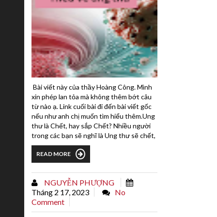
Bài viết này của thầy Hoàng Công. Mình
xin phép lan tỏa mà không thêm bớt câu
từ nào ạ. Link cuối bài đi đến bài viết gốc
nếu như anh chị muốn tìm hiểu thêm.Ung
thư là Chết, hay sắp Chết? Nhiều người
trong các bạn sẽ nghĩ là Ung thư sẽ chết,
giống như trước đây, chúng ta được
READ MORE
tuyên truyền rằng Aids là Hết.Tôi, với
kinh nghiệm một người đã bước qua ung
thư, muốn chứng minh một điều rằng,
NGUYỄN PHƯỢNG
chúng ta đã nhầm.Năm 2013, tôi bị kết
Tháng 2 17, 2023
No
luận ung thư gan...
Comment