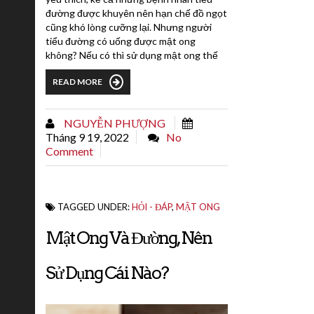
đường được khuyên nên hạn chế đồ ngọt
cũng khó lòng cưỡng lại. Nhưng người
tiểu đường có uống được mật ong
không? Nếu có thì sử dụng mật ong thế
nào là tốt?1. Các chất dinh dưỡng có
READ MORE
trong mật ongMật ong là loại chất lỏng
đặc sệt, có màu vàng óng hơi nâu, được
lấy từ ong mật và các loại côn trùng khác.
NGUYỄN PHƯỢNG
Nguồn gốc của mật ong chính là các loại
Tháng 9 19, 2022
No
mật hoa...
Comment
TAGGED UNDER:
HỎI - ĐÁP
,
MẬT ONG
Mật Ong Và Đường, Nên
Sử Dụng Cái Nào?