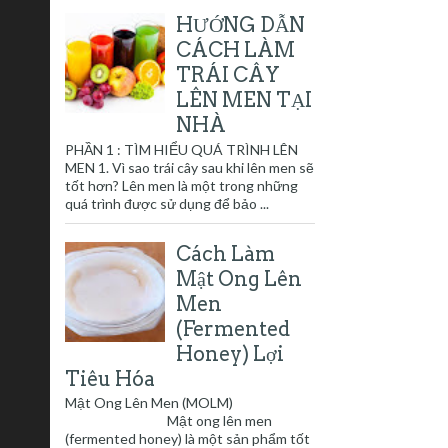
HƯỚNG DẪN
CÁCH LÀM
TRÁI CÂY
LÊN MEN TẠI
NHÀ
PHẦN 1 : TÌM HIỂU QUÁ TRÌNH LÊN
MEN 1. Vì sao trái cây sau khi lên men sẽ
tốt hơn? Lên men là một trong những
quá trình được sử dụng để bảo ...
Cách Làm
Mật Ong Lên
Men
(Fermented
Honey) Lợi
Tiêu Hóa
Mật Ong Lên Men (MOLM)
Mật ong lên men
(fermented honey) là một sản phẩm tốt