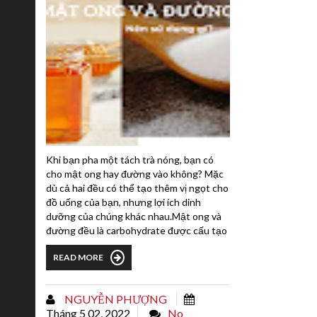
Khi bạn pha một tách trà nóng, bạn có
cho mật ong hay đường vào không? Mặc
dù cả hai đều có thể tạo thêm vị ngọt cho
đồ uống của bạn, nhưng lợi ích dinh
dưỡng của chúng khác nhau.Mật ong và
đường đều là carbohydrate được cấu tạo
chủ yếu từ glucose và fructose. Chúng
READ MORE
được sử dụng làm nguyên liệu trong
nhiều công thức nấu ăn và thực phẩm
đóng gói sẵn. Cả hai đều có thể dẫn đến
NGUYỄN PHƯỢNG
tăng cân nếu lạm dụng.1. Mật ongLợi ích
Tháng 5 02, 2022
No
của mật ongBạn có...