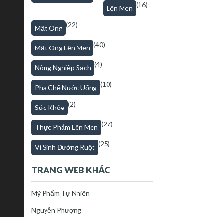
(16)
Lên Men
(22)
Mật Ong
(40)
Mật Ong Lên Men
(4)
Nông Nghiệp Sạch
(10)
Pha Chế Nước Uống
(2)
Sức Khỏe
(27)
Thực Phẩm Lên Men
(25)
Vi Sinh Đường Ruột
TRANG WEB KHÁC
Mỹ Phẩm Tự Nhiên
Nguyễn Phượng