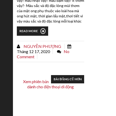
vậy? màu nhạt vậy? màu đậm vậy? ít thơm
vậy?- Màu sắc và độ đặc lỏng mùi thơm
của mật ong phụ thuộc vào loài hoa mà
ong hút mật, thời gian lấy mật,thơi tiết vì
vậy màu sắc và độ đặc lỏng mỗi loại khác
nhau. Nhưng chất lượng và mùi vị không
READ MORE
ảnh hưởng, nếm thử mật có vị thơm,
ngon, thanh nhẹ thì đó là mật tốt. Ví dụ:
Mật ong hoa café thì màu sáng hơn và
NGUYỄN PHƯỢNG
đặc hơn so với mật...
Tháng 12 17, 2020
No
Comment
BÀI ĐĂNG CŨ HƠN
Xem phiên bản
dành cho điện thoại di động