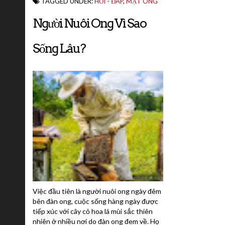
TAGGED UNDER:
HỎI - ĐÁP
,
MẬT ONG
Người Nuôi Ong Vì Sao
Sống Lâu?
Việc đầu tiên là người nuôi ong ngày đêm
bên đàn ong, cuộc sống hàng ngày được
tiếp xúc với cây cỏ hoa lá mùi sắc thiên
nhiên ở nhiều nơi do đàn ong đem về. Họ