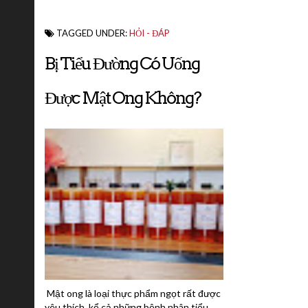
TAGGED UNDER:
HỎI - ĐÁP
Bị Tiểu Đường Có Uống
Được Mật Ong Không?
Mật ong là loại thực phẩm ngọt rất được
yêu thích, kể cả những bệnh nhân tiểu