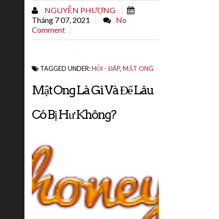
tán ra mật ong khiến thủy phần của mật
NGUYỄN PHƯỢNG
ong lên men hay mật ong tăng cao khiến...
Tháng 7 07, 2021
No
Comment
TAGGED UNDER:
HỎI - ĐÁP
,
MẬT ONG
Mật Ong Là Gì Và Để Lâu
Có Bị Hư Không?