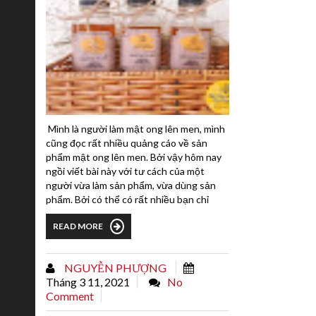
Mình là người làm mật ong lên men, mình
cũng đọc rất nhiều quảng cáo về sản
phẩm mật ong lên men. Bởi vậy hôm nay
ngồi viết bài này với tư cách của một
người vừa làm sản phẩm, vừa dùng sản
phẩm. Bởi có thể có rất nhiều bạn chỉ
nghe và tin mù quáng thì sẽ thật lợi bất
READ MORE
cập hại.Có phát biểu rằng: "Mật Ong Lên
Men giúp cải lão hoàn đồng, giúp già
thành trẻ, giúp người có bệnh thành
NGUYỄN PHƯỢNG
người khỏe mạnh, người xấu thành
Tháng 3 11, 2021
No
đẹp"Mật ong lên...
Comment