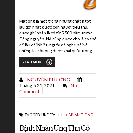
Mật ong là một trong những chất ngọt
lâu đời nhất được con người tiêu thụ,
được ghi nhận là có từ 5.500 năm trước
Công nguyên. Nó cũng được cho là có thể
để lâu dài.Nhiều người đã nghe nói về
những lọ mật ong được khai quật trong
các ngôi mộ Ai Cập cổ đại, vẫn ăn ngon
READ MORE
như ngày mới được niêm phong.Những
câu chuyện này đã khiến nhiều người tin
rằng mật ong đơn giản không bao giờ bị
NGUYỄN PHƯỢNG
biến chất xấu đi.Nhưng đây có thực sự là
Tháng 5 21, 2021
No
sự thật...
Comment
TAGGED UNDER:
HỎI - ĐÁP
,
MẬT ONG
Bệnh Nhân Ung Thư Có