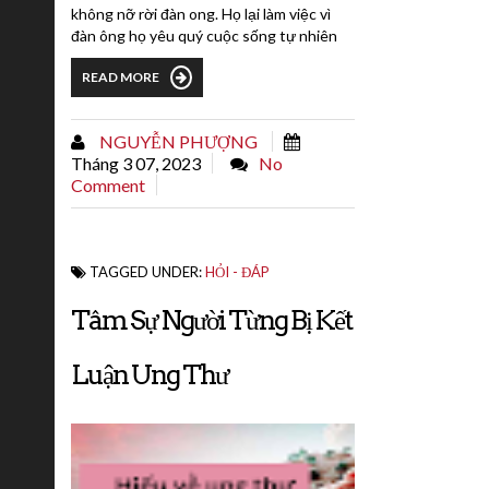
không nỡ rời đàn ong. Họ lại làm việc vì
đàn ông họ yêu quý cuộc sống tự nhiên
tinh thần sảng khoái thanh thản, không
READ MORE
phải bon chen vì tiền bạc. Cuộc sống như
vậy tất nhiên là có lợi cho việc trường
thọ. Mặt khác, họ hàng ngày đều ăn mật
NGUYỄN PHƯỢNG
ong, sữa ong chúa,...
Tháng 3 07, 2023
No
Comment
TAGGED UNDER:
HỎI - ĐÁP
Tâm Sự Người Từng Bị Kết
Luận Ung Thư