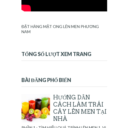
ĐẶT HÀNG MẬT ONG LÊN MEN PHƯƠNG
NAM
TỔNG SỐ LƯỢT XEM TRANG
BÀI ĐĂNG PHỔ BIẾN
HƯỚNG DẪN
CÁCH LÀM TRÁI
CÂY LÊN MEN TẠI
NHÀ
PHẦN 1 : TÌM HIỂU QUÁ TRÌNH LÊN MEN 1. Vì