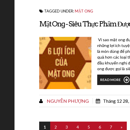
TAGGED UNDER:
MẬT ONG
Mật Ong - Siêu Thực Phẩm Đượ
Vì sao mật ong đư
những lợi ích tuy
là món dùng để ph
quả hơn các loại 
đầu khuyến nghị d
ong được gọi là si
READ MORE
NGUYỄN PHƯỢNG
Tháng 12 28,
1
2
3
4
5
6
7
»