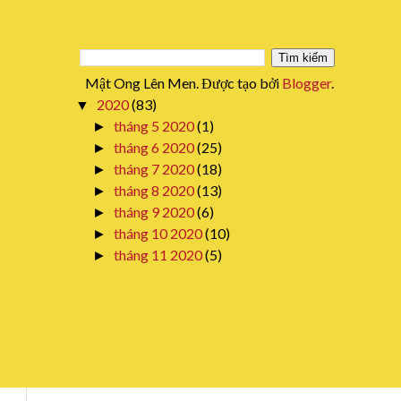
Mật Ong Lên Men. Được tạo bởi
Blogger
.
2020
(83)
▼
tháng 5 2020
(1)
►
tháng 6 2020
(25)
►
tháng 7 2020
(18)
►
tháng 8 2020
(13)
►
tháng 9 2020
(6)
►
tháng 10 2020
(10)
►
tháng 11 2020
(5)
►
tháng 12 2020
(5)
▼
thg 12 17
(2)
►
thg 12 19
(1)
►
thg 12 28
(1)
▼
Mật ong - Siêu thực phẩm được cả
thế giới ưa chuộng