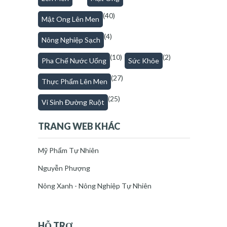
(40)
Mật Ong Lên Men
(4)
Nông Nghiệp Sạch
(10)
(2)
Pha Chế Nước Uống
Sức Khỏe
(27)
Thực Phẩm Lên Men
(25)
Vi Sinh Đường Ruột
TRANG WEB KHÁC
Mỹ Phẩm Tự Nhiên
Nguyễn Phượng
Nông Xanh - Nông Nghiệp Tự Nhiên
HỖ TRỢ