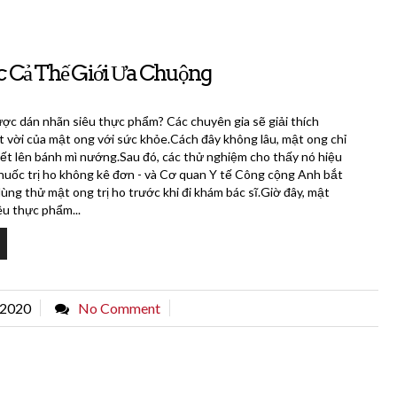
c Cả Thế Giới Ưa Chuộng
ợc dán nhãn siêu thực phẩm? Các chuyên gia sẽ giải thích
ệt vời của mật ong với sức khỏe.Cách đây không lâu, mật ong chỉ
ết lên bánh mì nướng.Sau đó, các thử nghiệm cho thấy nó hiệu
thuốc trị ho không kê đơn - và Cơ quan Y tế Công cộng Anh bắt
ùng thử mật ong trị ho trước khi đi khám bác sĩ.Giờ đây, mật
êu thực phẩm...
 2020
No Comment