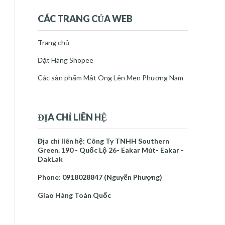
thg 12 31
(1)
►
2021
(23)
►
CÁC TRANG CỦA WEB
2022
(30)
►
2023
(53)
►
Trang chủ
2024
(34)
►
Đặt Hàng Shopee
2025
(35)
►
2026
(10)
►
Các sản phẩm Mật Ong Lên Men Phương Nam
Báo cáo vi phạm
Trang chủ
ĐỊA CHỈ LIÊN HỆ
Mật Ong Lên Men Phương Nam
Về Tác Giả
Địa chỉ liên hệ: Công Ty TNHH Southern
Green. 190 - Quốc Lộ 26- Eakar Mút- Eakar -
NGUYỄN PHƯỢNG
DakLak
Tôi là một người thích mày mò
Phone: 0918028847 (Nguyễn Phượng)
làm những sản phẩm chăm sóc
sức khỏe và làm đẹp đến với
Giao Hàng Toàn Quốc
mọi người. Tôi cũng là thạc sĩ khoa học cây
trồng, thích làm các sản phẩm chăm sóc cây