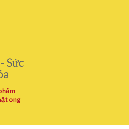
- Sức
óa
 phẩm
mật ong