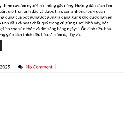
g thơm cay, ấm người mà không gây nóng. Hướng dẫn cách làm
ẩn, giữ trọn tinh dầu và dược tính, cùng những lưu ý quan
ông dụng của bột gừngBột gừng là dạng gừng khô được nghiền
bộ tinh dầu và hoạt chất quý trong củ gừng tươi. Nhờ vậy, bột
ợi ích cho sức khỏe và đời sống hàng ngày:1. Ổn định tiêu hóa,
 giúp kích thích tiêu hóa, làm ấm dạ dày và...
 2025
No Comment