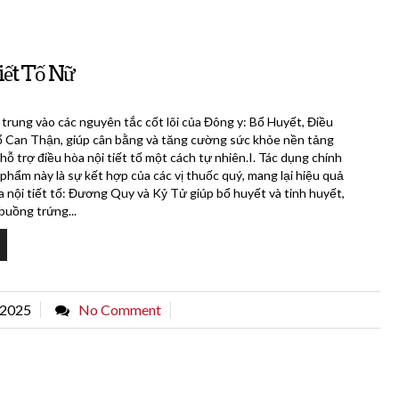
ết Tố Nữ
 trung vào các nguyên tắc cốt lõi của Đông y: Bổ Huyết, Điều
Bổ Can Thận, giúp cân bằng và tăng cường sức khỏe nền tảng
hỗ trợ điều hòa nội tiết tố một cách tự nhiên.I. Tác dụng chính
hẩm này là sự kết hợp của các vị thuốc quý, mang lại hiệu quả
a nội tiết tố: Đương Quy và Kỷ Tử giúp bổ huyết và tinh huyết,
buồng trứng...
 2025
No Comment