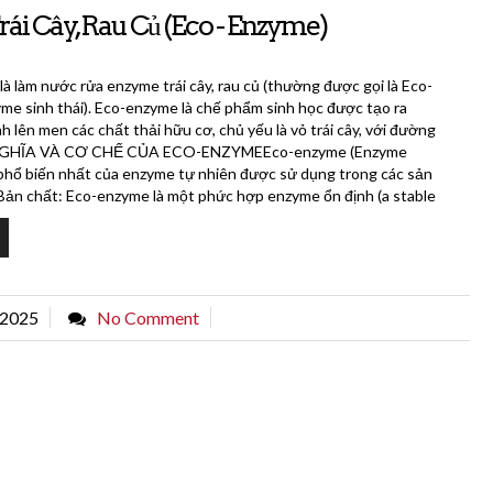
i Cây, Rau Củ (Eco - Enzyme)
à làm nước rửa enzyme trái cây, rau củ (thường được gọi là Eco-
e sinh thái). Eco-enzyme là chế phẩm sinh học được tạo ra
h lên men các chất thải hữu cơ, chủ yếu là vỏ trái cây, với đường
H NGHĨA VÀ CƠ CHẾ CỦA ECO-ENZYMEEco-enzyme (Enzyme
g phổ biến nhất của enzyme tự nhiên được sử dụng trong các sản
Bản chất: Eco-enzyme là một phức hợp enzyme ổn định (a stable
.
 2025
No Comment