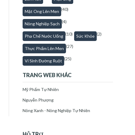
(40)
Mật Ong Lên Men
(4)
Nông Nghiệp Sạch
(10)
(2)
Pha Chế Nước Uống
Sức Khỏe
(27)
Thực Phẩm Lên Men
(25)
Vi Sinh Đường Ruột
TRANG WEB KHÁC
Mỹ Phẩm Tự Nhiên
Nguyễn Phượng
Nông Xanh - Nông Nghiệp Tự Nhiên
HỖ TRỢ