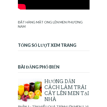
ĐẶT HÀNG MẬT ONG LÊN MEN PHƯƠNG
NAM
TỔNG SỐ LƯỢT XEM TRANG
BÀI ĐĂNG PHỔ BIẾN
HƯỚNG DẪN
CÁCH LÀM TRÁI
CÂY LÊN MEN TẠI
NHÀ
PHẦN 1 : TÌM HIỂU QUÁ TRÌNH LÊN MEN 1. Vì