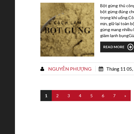
Bột gừng thủ côn
bột gừng đúng chu
trọng khi uống.C
mịn, giữ lại toàn 
gừng mang nhiều l
giảm lạnh bụngGừng
READ MORE
NGUYỄN PHƯỢNG
Tháng 11 05,
1
2
3
4
5
6
7
»