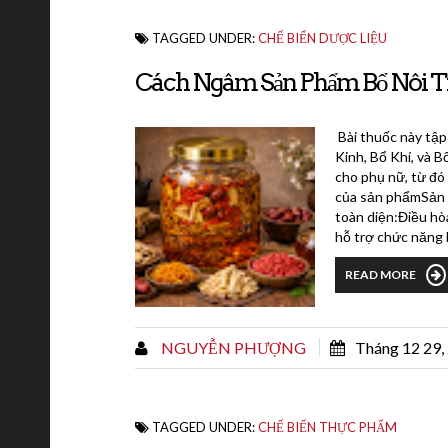
TAGGED UNDER:
CHẾ BIẾN DƯỢC LIỆU
Cách Ngâm Sản Phẩm Bổ Nôi Ti
Bài thuốc này tập
Kinh, Bổ Khí, và 
cho phụ nữ, từ đó 
của sản phẩmSản p
toàn diện:Điều hò
hỗ trợ chức năng 
READ MORE
NGUYỄN PHƯỢNG
Tháng 12 29,
TAGGED UNDER:
CHẾ BIẾN THỰC PHẨM