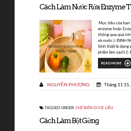
Cách Làm Nước Rửa Enzyme Trá
Mục tiêu của bạn l
enzyme hoặc Enzym
thông qua quá trìn
và nước.I. ĐỊN
Sinh thái) là dạn
phẩm làm sạch.1. 
enzyme complex)..
READ MORE
NGUYỄN PHƯỢNG
Tháng 11 15,
TAGGED UNDER:
CHẾ BIẾN DƯỢC LIỆU
Cách Làm Bột Gừng