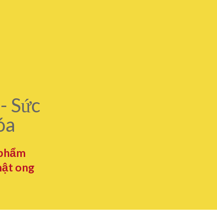
- Sức
óa
 phẩm
mật ong