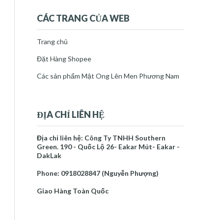
tháng 9 2025
(1)
►
tháng 10 2025
(1)
►
CÁC TRANG CỦA WEB
tháng 11 2025
(2)
►
tháng 12 2025
(1)
▼
Trang chủ
thg 12 29
(1)
▼
Đặt Hàng Shopee
Cách ngâm sản phẩm bổ nôi tiết tố
nữ
Các sản phẩm Mật Ong Lên Men Phương Nam
2026
(10)
►
Báo cáo vi phạm
ĐỊA CHỈ LIÊN HỆ
Trang chủ
Mật Ong Lên Men Phương Nam
Địa chỉ liên hệ: Công Ty TNHH Southern
Về Tác Giả
Green. 190 - Quốc Lộ 26- Eakar Mút- Eakar -
DakLak
NGUYỄN PHƯỢNG
Phone: 0918028847 (Nguyễn Phượng)
Tôi là một người thích mày mò
làm những sản phẩm chăm sóc
Giao Hàng Toàn Quốc
sức khỏe và làm đẹp đến với
mọi người. Tôi cũng là thạc sĩ khoa học cây