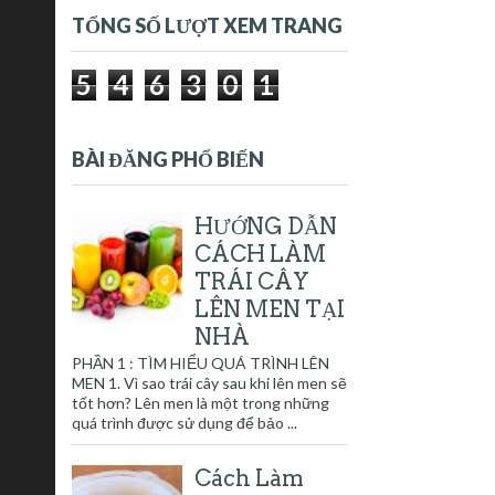
TỔNG SỐ LƯỢT XEM TRANG
5
4
6
3
0
1
BÀI ĐĂNG PHỔ BIẾN
HƯỚNG DẪN
CÁCH LÀM
TRÁI CÂY
LÊN MEN TẠI
NHÀ
PHẦN 1 : TÌM HIỂU QUÁ TRÌNH LÊN
MEN 1. Vì sao trái cây sau khi lên men sẽ
tốt hơn? Lên men là một trong những
quá trình được sử dụng để bảo ...
Cách Làm