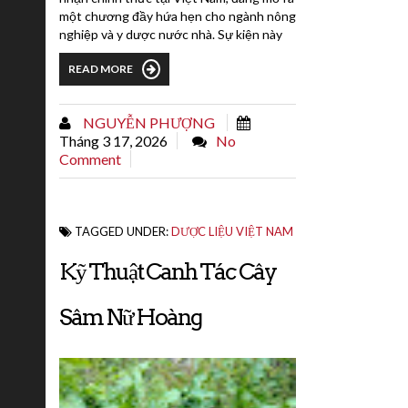
một chương đầy hứa hẹn cho ngành nông
nghiệp và y dược nước nhà. Sự kiện này
không chỉ đánh dấu một bước tiến quan
READ MORE
trọng trong nghiên cứu và phát triển
dược liệu bản địa mà còn khẳng định tiềm
năng to lớn của Việt Nam trong việc xây
NGUYỄN PHƯỢNG
dựng thương hiệu quốc gia trên thị
Tháng 3 17, 2026
No
trường quốc tế.Dược liệu này...
Comment
TAGGED UNDER:
DƯỢC LIỆU VIỆT NAM
Kỹ Thuật Canh Tác Cây
Sâm Nữ Hoàng