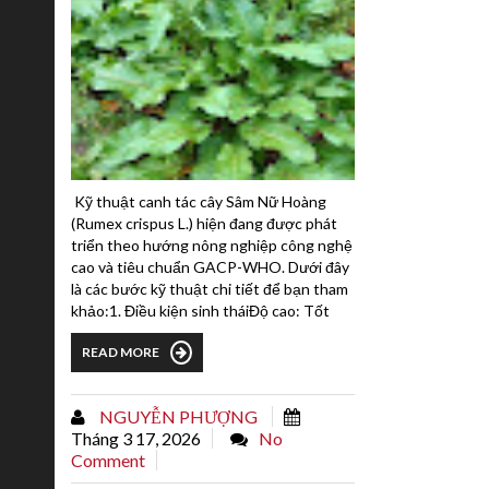
Kỹ thuật canh tác cây Sâm Nữ Hoàng
(Rumex crispus L.) hiện đang được phát
triển theo hướng nông nghiệp công nghệ
cao và tiêu chuẩn GACP-WHO. Dưới đây
là các bước kỹ thuật chi tiết để bạn tham
khảo:1. Điều kiện sinh tháiĐộ cao: Tốt
nhất từ 500m đến 1.500m so với mực
READ MORE
nước biển.Đất đai: Đất thịt nhẹ, tơi xốp,
giàu chất hữu cơ, độ pH từ 5,5 - 6,5. Đất
cần thoát nước tốt để tránh thối rễ.Khí
NGUYỄN PHƯỢNG
hậu: Ưa ẩm và mát mẻ, tuy nhiên cây có
Tháng 3 17, 2026
No
khả năng thích...
Comment