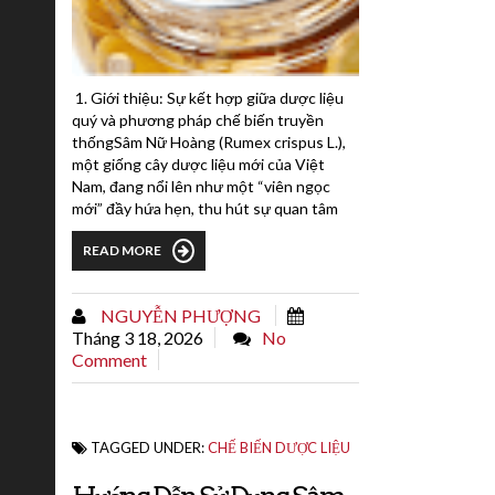
1. Giới thiệu: Sự kết hợp giữa dược liệu
quý và phương pháp chế biến truyền
thốngSâm Nữ Hoàng (Rumex crispus L.),
một giống cây dược liệu mới của Việt
Nam, đang nổi lên như một “viên ngọc
mới” đầy hứa hẹn, thu hút sự quan tâm
của giới chuyên môn và người tiêu dùng.
READ MORE
Được biết đến với nhiều tên gọi như Ms
Nữ Hoàng, Nữ Hoàng Hồng Sâm hay Sâm
Đại Quang, dược liệu này thực chất là
NGUYỄN PHƯỢNG
giống cây Rumex crispus L. đã được
Tháng 3 18, 2026
No
nghiên cứu và phát triển chuyên sâu...
Comment
TAGGED UNDER:
CHẾ BIẾN DƯỢC LIỆU