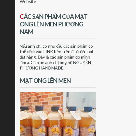
Website
C
ÁC SẢN PHẨM CỦA MẬT
ONG LÊN MEN PHƯƠNG
NAM
Nếu anh chị có nhu cầu đặt sản phẩm có
thể click vào LINK bên trên để đi đến nơi
đặt hàng. Đây là các sản phẩm do mình
làm ạ. Cảm ơn anh chị ủng hộ NGUYỄN
PHƯỢNG HANDMADE.
MẬT ONG LÊN MEN