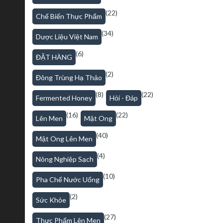
(22)
Chế Biến Thực Phẩm
(34)
Dược Liệu Việt Nam
(6)
ĐẶT HÀNG
(2)
Đông Trùng Hạ Thảo
(8)
(22)
Fermented Honey
Hỏi - Đáp
(16)
(22)
Lên Men
Mật Ong
(40)
Mật Ong Lên Men
(4)
Nông Nghiệp Sạch
(10)
Pha Chế Nước Uống
(2)
Sức Khỏe
(27)
Thực Phẩm Lên Men