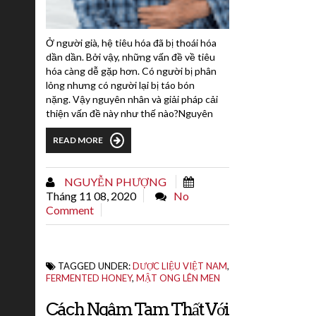
Ở người già, hệ tiêu hóa đã bị thoái hóa
dần dần. Bởi vậy, những vấn đề về tiêu
hóa càng dễ gặp hơn. Có người bị phân
lỏng nhưng có người lại bị táo bón
nặng. Vậy nguyên nhân và giải pháp cải
thiện vấn đề này như thế nào?Nguyên
nhân người già hay bị táo bónTáo bón xảy
READ MORE
ra khi vì một lý do nào đó khiến khối phân
di chuyển trong ruột già quá chậm chạp
làm cho phân bị hấp thụ nước nhiều hơn
NGUYỄN PHƯỢNG
bình thường và trở nên cứng khi...
Tháng 11 08, 2020
No
Comment
TAGGED UNDER:
DƯỢC LIỆU VIỆT NAM
,
FERMENTED HONEY
,
MẬT ONG LÊN MEN
Cách Ngâm Tam Thất Với