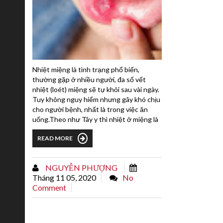
Nhiệt miệng là tình trạng phổ biến,
thường gặp ở nhiều người, đa số vết
nhiệt (loét) miệng sẽ tự khỏi sau vài ngày.
Tuy không nguy hiểm nhưng gây khó chịu
cho người bệnh, nhất là trong việc ăn
uống.Theo như Tây y thì nhiệt ở miệng là
do cơ thể bạn thiếu một số loại vitamin và
READ MORE
dưỡng chất, rối loạn nội tiết tố, rối loạn
tiêu hóa, nhiễm khuẩn răng miệng. Vì sao
mật ong lên men chữa được nhiệt miệng?
NGUYỄN PHƯỢNG
Mật ong lên men chứa một hệ các lợi
Tháng 11 05, 2020
No
khuẩn giúp chiến...
Comment