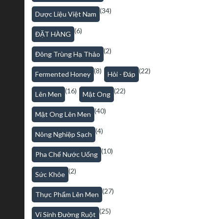
(34)
Dược Liệu Việt Nam
(6)
ĐẶT HÀNG
(2)
Đông Trùng Hạ Thảo
(8)
(22)
Fermented Honey
Hỏi - Đáp
(16)
(22)
Lên Men
Mật Ong
(40)
Mật Ong Lên Men
(4)
Nông Nghiệp Sạch
(10)
Pha Chế Nước Uống
(2)
Sức Khỏe
(27)
Thực Phẩm Lên Men
(25)
Vi Sinh Đường Ruột