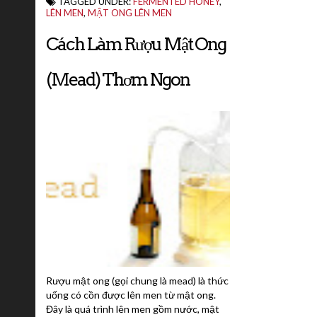
TAGGED UNDER:
FERMENTED HONEY
,
LÊN MEN
,
MẬT ONG LÊN MEN
Cách Làm Rượu Mật Ong
(mead) Thơm Ngon
Rượu mật ong (gọi chung là mead) là thức
uống có cồn được lên men từ mật ong.
Đây là quá trình lên men gồm nước, mật