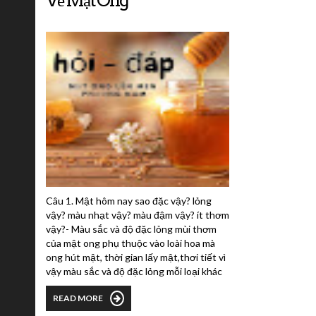
Câu 1. Mật hôm nay sao đặc vậy? lỏng
vậy? màu nhạt vậy? màu đậm vậy? ít thơm
vậy?- Màu sắc và độ đặc lỏng mùi thơm
của mật ong phụ thuộc vào loài hoa mà
ong hút mật, thời gian lấy mật,thơi tiết vì
vậy màu sắc và độ đặc lỏng mỗi loại khác
nhau. Nhưng chất lượng và mùi vị không
READ MORE
ảnh hưởng, nếm thử mật có vị thơm,
ngon, thanh nhẹ thì đó là mật tốt. Ví dụ: