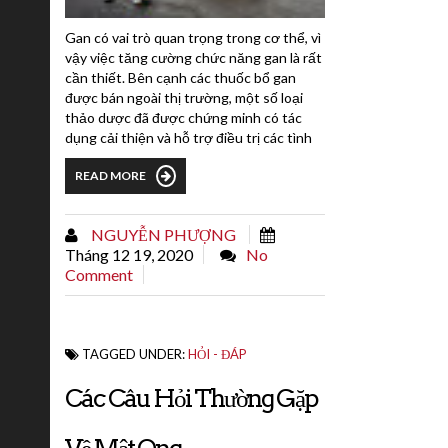
Gan có vai trò quan trọng trong cơ thể, vì
vậy việc tăng cường chức năng gan là rất
cần thiết. Bên cạnh các thuốc bổ gan
được bán ngoài thị trường, một số loại
thảo dược đã được chứng minh có tác
dụng cải thiện và hỗ trợ điều trị các tình
trạng về gan.Gan, một trong những cơ
READ MORE
quan lớn trong cơ thể, thực hiện nhiều
chức năng quan trọng, trong đó có xử lý
các chất độc ra khỏi cơ thể, hỗ trợ quá
NGUYỄN PHƯỢNG
trình tiêu hóa và sản xuất các...
Tháng 12 19, 2020
No
Comment
TAGGED UNDER:
HỎI - ĐÁP
Các Câu Hỏi Thường Gặp
Về Mật Ong