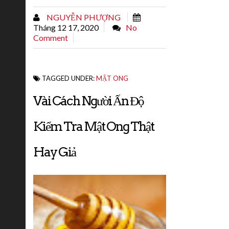
Mật ong hoa café thì màu sáng hơn và
NGUYỄN PHƯỢNG
đặc hơn so với mật...
Tháng 12 17, 2020
No
Comment
TAGGED UNDER:
MẬT ONG
Vài Cách Người Ấn Độ
Kiểm Tra Mật Ong Thật
Hay Giả