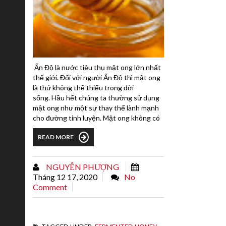
Ấn Độ là nước tiêu thụ mật ong lớn nhất
thế giới. Đối với người Ấn Độ thì mật ong
là thứ không thể thiếu trong đời
sống. Hầu hết chúng ta thường sử dụng
mật ong như một sự thay thế lành mạnh
cho đường tinh luyện. Mật ong không có
chất béo, không có cholesterol, không có
READ MORE
natri và chất lỏng này được gọi đúng là
mật hoa ngọt tự nhiên. Ấn Độ là một
trong những nước tiêu thụ mật ong lớn
NGUYỄN PHƯỢNG
nhất thế giới. Chất lỏng đặc sệt ngọt
Tháng 12 17, 2020
No
ngào này...
Comment