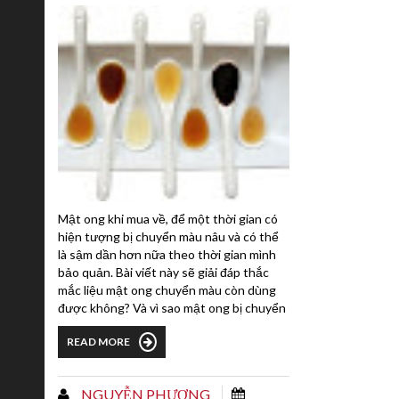
Mật ong khi mua về, để một thời gian có
hiện tượng bị chuyển màu nâu và có thể
là sậm dần hơn nữa theo thời gian mình
bảo quản. Bài viết này sẽ giải đáp thắc
mắc liệu mật ong chuyển màu còn dùng
được không? Và vì sao mật ong bị chuyển
màu.Vì sao mật ong chuyển màu?Trong
READ MORE
mật ong chứa một lượng đường lớn.
Trong đó 70% là đường Fructose và
glucose. Đường bị caremen hóa theo thời
NGUYỄN PHƯỢNG
gian. Cũng tương tự như khi bạn thắng