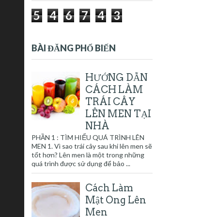
5
4
6
7
4
3
BÀI ĐĂNG PHỔ BIẾN
HƯỚNG DẪN
CÁCH LÀM
TRÁI CÂY
LÊN MEN TẠI
NHÀ
PHẦN 1 : TÌM HIỂU QUÁ TRÌNH LÊN
MEN 1. Vì sao trái cây sau khi lên men sẽ
tốt hơn? Lên men là một trong những
quá trình được sử dụng để bảo ...
Cách Làm
Mật Ong Lên
Men