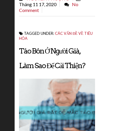
Tháng 11 17, 2020
No
đường lên đến 70 độ...
Comment
TAGGED UNDER:
CÁC VẤN ĐỀ VỀ TIÊU
HÓA
Táo Bón Ở Người Già,
Làm Sao Để Cải Thiện?