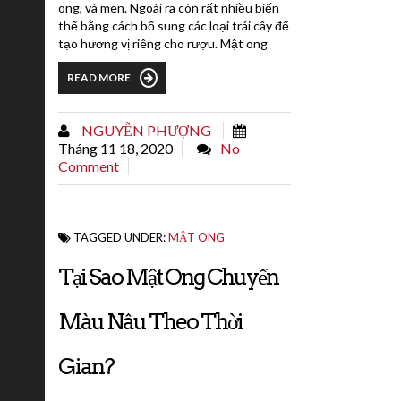
ong, và men. Ngoài ra còn rất nhiều biến
thể bằng cách bổ sung các loại trái cây để
tạo hương vị riêng cho rượu. Mật ong
(đặc biệt là fructose và glucose
READ MORE
monosacarit) là một sản phẩm ngọt do
ong thu được từ mật hoa. Hàm lượng
đường cao của nó là một nguồn tốt để
NGUYỄN PHƯỢNG
sản xuất rượu, carbon dioxide và cho quá
Tháng 11 18, 2020
No
trình lên men....
Comment
TAGGED UNDER:
MẬT ONG
Tại Sao Mật Ong Chuyển
Màu Nâu Theo Thời
Gian?