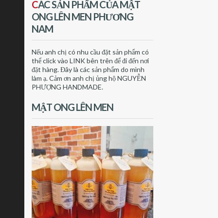
C
ÁC SẢN PHẨM CỦA MẬT
ONG LÊN MEN PHƯƠNG
NAM
Nếu anh chị có nhu cầu đặt sản phẩm có
thể click vào LINK bên trên để đi đến nơi
đặt hàng. Đây là các sản phẩm do mình
làm ạ. Cảm ơn anh chị ủng hộ NGUYỄN
PHƯỢNG HANDMADE.
MẬT ONG LÊN MEN