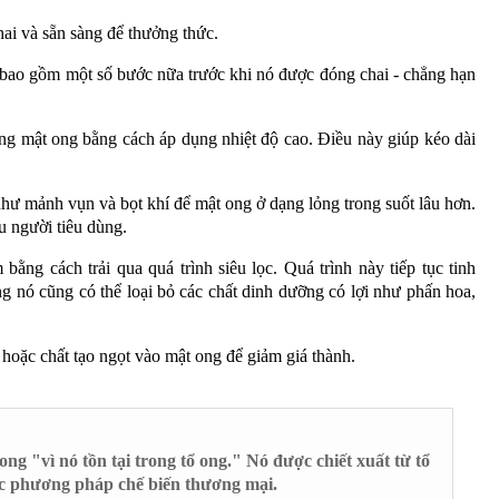
ai và sẵn sàng để thưởng thức.
g bao gồm một số bước nữa trước khi nó được đóng chai - chẳng hạn
ong mật ong bằng cách áp dụng nhiệt độ cao. Điều này giúp kéo dài
 như mảnh vụn và bọt khí để mật ong ở dạng lỏng trong suốt lâu hơn.
u người tiêu dùng.
ằng cách trải qua quá trình siêu lọc. Quá trình này tiếp tục tinh
g nó cũng có thể loại bỏ các chất dinh dưỡng có lợi như phấn hoa,
hoặc chất tạo ngọt vào mật ong để giảm giá thành.
ng "vì nó tồn tại trong tổ ong." Nó được chiết xuất từ ​​tổ
các phương pháp chế biến thương mại.