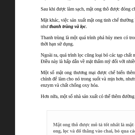
Sau khi được làm sạch, mật ong thô được đóng ch
Mặt khác, việc sản xuất mật ong tinh chế thườn
như
thanh trùng và lọc
.
Thanh trùng là một quá trình phá hủy men có tr
thời hạn sử dụng.
Ngoài ra, quá trình lọc cũng loại bỏ các tạp chất
Điều này là hấp dẫn về mặt thẩm mỹ đối với nhiề
Một số mật ong thương mại được chế biến thêm b
chỉnh để làm cho nó trong suốt và mịn hơn, nhưn
enzym và chất chống oxy hóa.
Hơn nữa, một số nhà sản xuất có thể thêm đường 
Mật ong thô được mô tả tốt nhất là mật o
ong, lọc và đổ thẳng vào chai, bỏ qua 