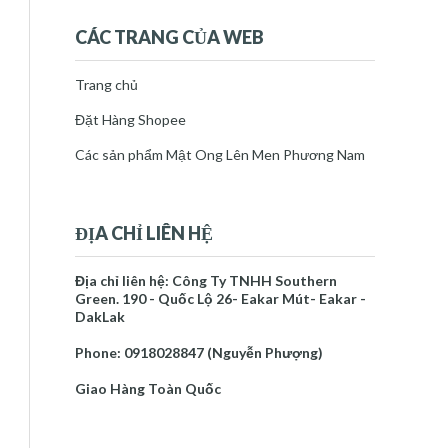
thg 10 22
(1)
►
thg 10 26
(1)
►
CÁC TRANG CỦA WEB
thg 10 29
(1)
►
tháng 11 2020
(5)
►
Trang chủ
tháng 12 2020
(5)
►
Đặt Hàng Shopee
2021
(23)
►
2022
(30)
►
Các sản phẩm Mật Ong Lên Men Phương Nam
2023
(53)
►
2024
(34)
►
2025
(35)
►
ĐỊA CHỈ LIÊN HỆ
2026
(10)
►
Báo cáo vi phạm
Địa chỉ liên hệ: Công Ty TNHH Southern
Green. 190 - Quốc Lộ 26- Eakar Mút- Eakar -
Trang chủ
DakLak
Mật Ong Lên Men Phương Nam
Phone: 0918028847 (Nguyễn Phượng)
Về Tác Giả
Giao Hàng Toàn Quốc
NGUYỄN PHƯỢNG
Tôi là một người thích mày mò