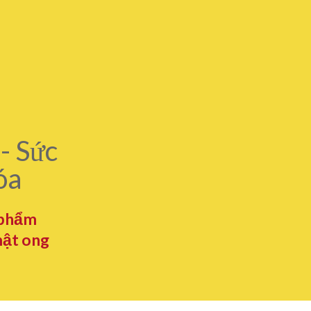
- Sức
óa
 phẩm
mật ong