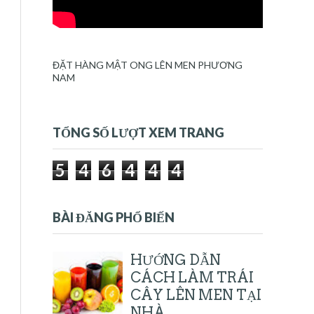
ĐẶT HÀNG MẬT ONG LÊN MEN PHƯƠNG
NAM
TỔNG SỐ LƯỢT XEM TRANG
5
4
6
4
4
4
BÀI ĐĂNG PHỔ BIẾN
HƯỚNG DẪN
CÁCH LÀM TRÁI
CÂY LÊN MEN TẠI
NHÀ