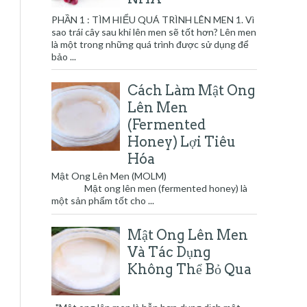
PHẦN 1 : TÌM HIỂU QUÁ TRÌNH LÊN MEN 1. Vì
sao trái cây sau khi lên men sẽ tốt hơn? Lên men
là một trong những quá trình được sử dụng để
bảo ...
Cách Làm Mật Ong
Lên Men
(Fermented
Honey) Lợi Tiêu
Hóa
Mật Ong Lên Men (MOLM)
Mật ong lên men (fermented honey) là
một sản phẩm tốt cho ...
Mật Ong Lên Men
Và Tác Dụng
Không Thể Bỏ Qua