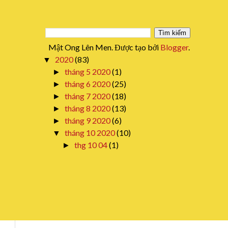
Mật Ong Lên Men. Được tạo bởi
Blogger
.
2020
(83)
▼
tháng 5 2020
(1)
►
tháng 6 2020
(25)
►
tháng 7 2020
(18)
►
tháng 8 2020
(13)
►
tháng 9 2020
(6)
►
tháng 10 2020
(10)
▼
thg 10 04
(1)
►
thg 10 07
(1)
▼
Mật Ong Thô Và Mật Ong Tinh
Chế Khác Nhau Như Thế ...
thg 10 11
(1)
►
thg 10 14
(2)
►
thg 10 18
(2)
►