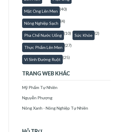
(40)
Mật Ong Lên Men
(4)
Nông Nghiệp Sạch
(10)
(2)
Pha Chế Nước Uống
Sức Khỏe
(27)
Thực Phẩm Lên Men
(25)
Vi Sinh Đường Ruột
TRANG WEB KHÁC
Mỹ Phẩm Tự Nhiên
Nguyễn Phượng
Nông Xanh - Nông Nghiệp Tự Nhiên
HỖ TRỢ