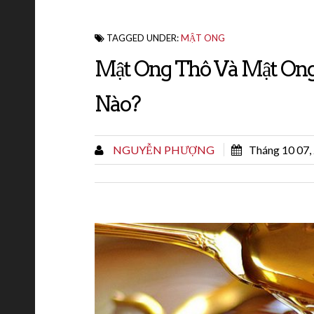
TAGGED UNDER:
MẬT ONG
Mật Ong Thô Và Mật Ong
Nào?
NGUYỄN PHƯỢNG
Tháng 10 07,