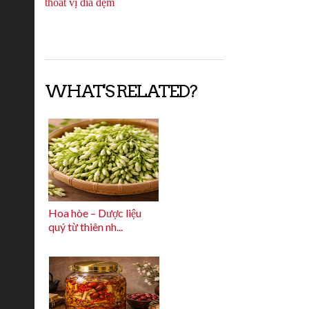
thoát vị đĩa đệm
WHAT'S RELATED?
Hoa hòe – Dược liệu
quý từ thiên nh...