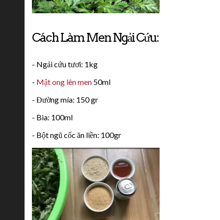
Cách Làm Men Ngải Cứu:
- Ngải cứu tươi: 1kg
-
Mật ong lên men
50ml
- Đường mía: 150 gr
- Bia: 100ml
- Bột ngũ cốc ăn liền: 100gr