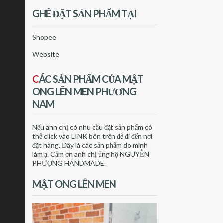
GHÉ ĐẶT SẢN PHẨM TẠI
Shopee
Website
C
ÁC SẢN PHẨM CỦA MẬT
ONG LÊN MEN PHƯƠNG
NAM
Nếu anh chị có nhu cầu đặt sản phẩm có
thể click vào LINK bên trên để đi đến nơi
đặt hàng. Đây là các sản phẩm do mình
làm ạ. Cảm ơn anh chị ủng hộ NGUYỄN
PHƯỢNG HANDMADE.
MẬT ONG LÊN MEN