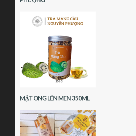
MẬT ONG LÊN MEN 350ML