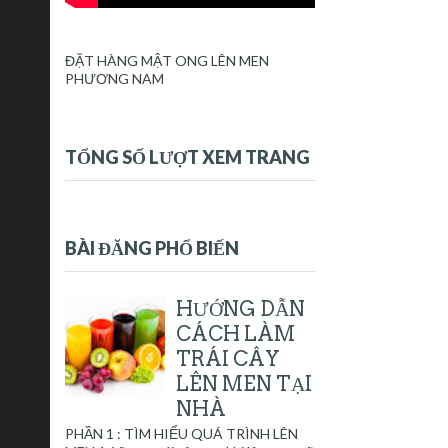
ĐẶT HÀNG MẬT ONG LÊN MEN
PHƯƠNG NAM
TỔNG SỐ LƯỢT XEM TRANG
BÀI ĐĂNG PHỔ BIẾN
HƯỚNG DẪN
CÁCH LÀM
TRÁI CÂY
LÊN MEN TẠI
NHÀ
PHẦN 1 : TÌM HIỂU QUÁ TRÌNH LÊN