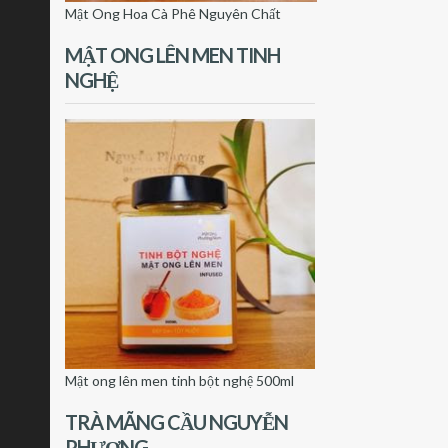
Mật Ong Hoa Cà Phê Nguyên Chất
MẬT ONG LÊN MEN TINH
NGHỆ
Mật ong lên men tinh bột nghệ 500ml
TRÀ MÃNG CẦU NGUYỄN
PHƯỢNG