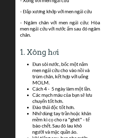
- Xông với men ngải cứu
- Đắp xương khớp với men ngải cứu
- Ngâm chân với men ngải cứu: Hòa
men ngải cứu với nước ấm sau đó ngâm
chân.
1. Xông hơi
Đun sôi nước, bốc một nắm
men ngải cứu cho vào nồi và
trùm chăn, kết hợp với uống
MOLM.
Cách 4 - 5 ngày làm một lần.
Các mạch máu của bạn sẽ lưu
chuyển tốt hơn.
Đào thải độc tốt hơn.
Nhớ dùng tay trần hoặc khăn
mềm kì cọ cho ra "ghét" - tế
bào chết. Sau đó lau khô
người và mặc quần áo.
Vài tiếng sau, bạn pha nước