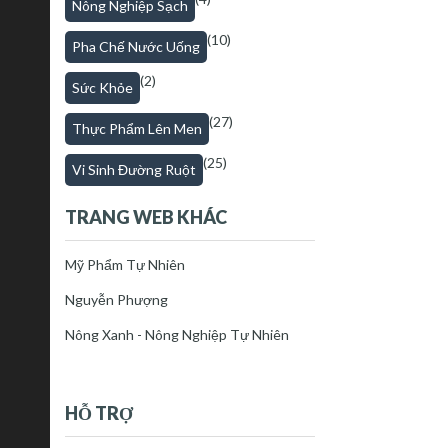
Nông Nghiệp Sạch
(10)
Pha Chế Nước Uống
(2)
Sức Khỏe
(27)
Thực Phẩm Lên Men
(25)
Vi Sinh Đường Ruột
TRANG WEB KHÁC
Mỹ Phẩm Tự Nhiên
Nguyễn Phượng
Nông Xanh - Nông Nghiệp Tự Nhiên
HỖ TRỢ