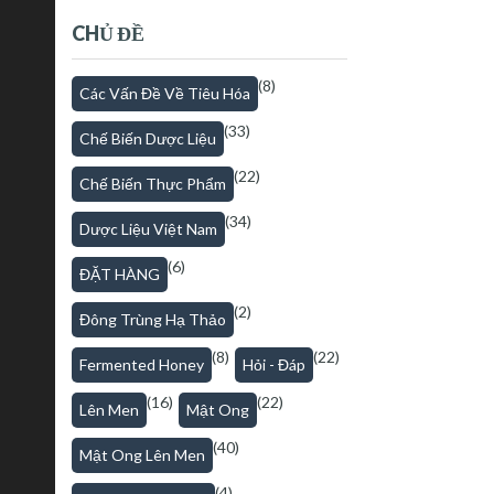
CHỦ ĐỀ
(8)
Các Vấn Đề Về Tiêu Hóa
(33)
Chế Biến Dược Liệu
(22)
Chế Biến Thực Phẩm
(34)
Dược Liệu Việt Nam
(6)
ĐẶT HÀNG
(2)
Đông Trùng Hạ Thảo
(8)
(22)
Fermented Honey
Hỏi - Đáp
(16)
(22)
Lên Men
Mật Ong
(40)
Mật Ong Lên Men
(4)