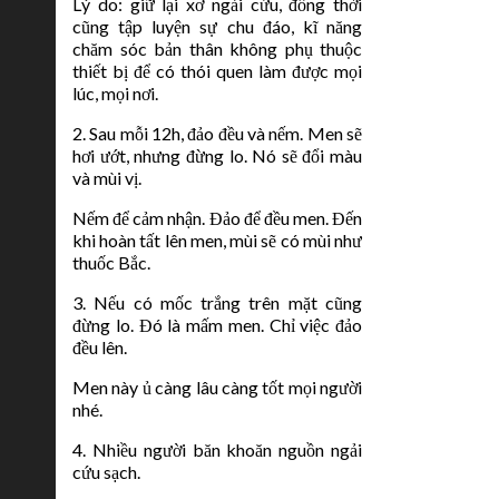
Lý do: giữ lại xơ ngải cứu, đồng thời
cũng tập luyện sự chu đáo, kĩ năng
chăm sóc bản thân không phụ thuộc
thiết bị để có thói quen làm được mọi
lúc, mọi nơi.
2. Sau mỗi 12h, đảo đều và nếm. Men sẽ
hơi ướt, nhưng đừng lo. Nó sẽ đổi màu
và mùi vị.
Nếm để cảm nhận. Đảo để đều men. Đến
khi hoàn tất lên men, mùi sẽ có mùi như
thuốc Bắc.
3. Nếu có mốc trắng trên mặt cũng
đừng lo. Đó là mấm men. Chỉ việc đảo
đều lên.
Men này ủ càng lâu càng tốt mọi người
nhé.
4. Nhiều người băn khoăn nguồn ngải
cứu sạch.