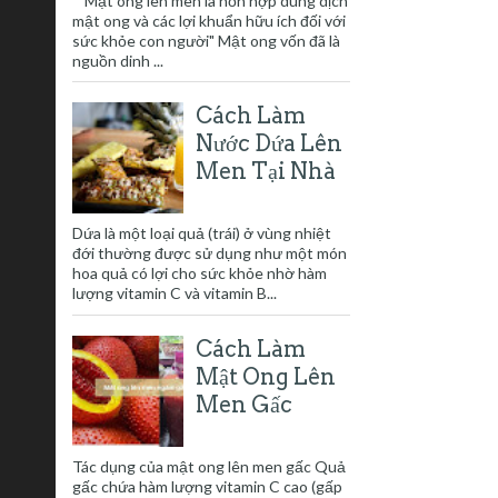
"Mật ong lên men là hỗn hợp dung dịch
mật ong và các lợi khuẩn hữu ích đối với
sức khỏe con người" Mật ong vốn đã là
nguồn dinh ...
Cách Làm
Nước Dứa Lên
Men Tại Nhà
Dứa là một loại quả (trái) ở vùng nhiệt
đới thường được sử dụng như một món
hoa quả có lợi cho sức khỏe nhờ hàm
lượng vitamin C và vitamin B...
Cách Làm
Mật Ong Lên
Men Gấc
Tác dụng của mật ong lên men gấc Quả
gấc chứa hàm lượng vitamin C cao (gấp