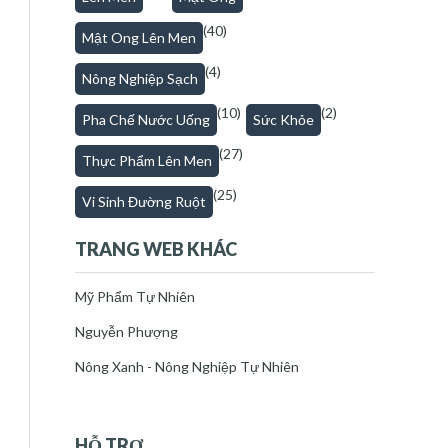
(40)
Mật Ong Lên Men
(4)
Nông Nghiệp Sạch
(10)
(2)
Pha Chế Nước Uống
Sức Khỏe
(27)
Thực Phẩm Lên Men
(25)
Vi Sinh Đường Ruột
TRANG WEB KHÁC
Mỹ Phẩm Tự Nhiên
Nguyễn Phượng
Nông Xanh - Nông Nghiệp Tự Nhiên
HỖ TRỢ