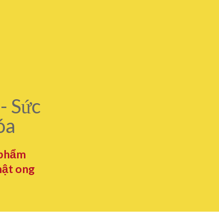
- Sức
óa
 phẩm
mật ong