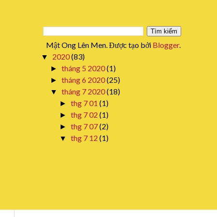
Mật Ong Lên Men. Được tạo bởi
Blogger
.
2020
(83)
▼
tháng 5 2020
(1)
►
tháng 6 2020
(25)
►
tháng 7 2020
(18)
▼
thg 7 01
(1)
►
thg 7 02
(1)
►
thg 7 07
(2)
►
thg 7 12
(1)
▼
10 giống Sâm Qúy Ở Nước Ta
Mang Gía Trị Sức Khỏe
thg 7 13
(1)
►
thg 7 14
(3)
►
thg 7 18
(2)
►
thg 7 19
(2)
►