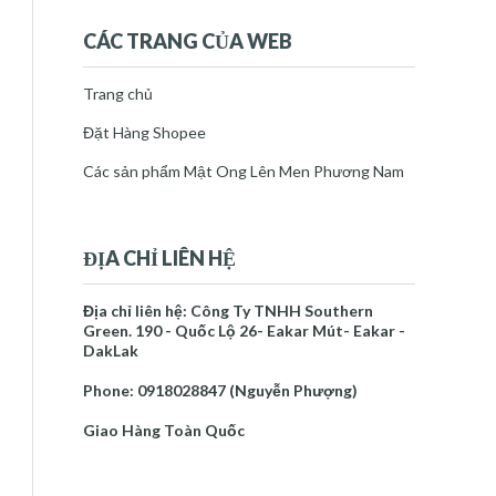
thg 7 21
(1)
►
thg 7 23
(2)
►
CÁC TRANG CỦA WEB
thg 7 25
(1)
►
thg 7 28
(1)
►
Trang chủ
tháng 8 2020
(13)
►
Đặt Hàng Shopee
tháng 9 2020
(6)
►
tháng 10 2020
(10)
►
Các sản phẩm Mật Ong Lên Men Phương Nam
tháng 11 2020
(5)
►
tháng 12 2020
(5)
►
2021
(23)
►
ĐỊA CHỈ LIÊN HỆ
2022
(30)
►
2023
(53)
►
Địa chỉ liên hệ: Công Ty TNHH Southern
2024
(34)
►
Green. 190 - Quốc Lộ 26- Eakar Mút- Eakar -
2025
(35)
►
DakLak
2026
(10)
►
Phone: 0918028847 (Nguyễn Phượng)
Báo cáo vi phạm
Giao Hàng Toàn Quốc
Trang chủ
Mật Ong Lên Men Phương Nam