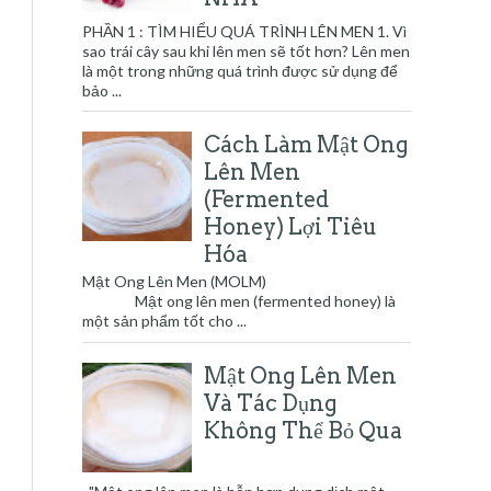
PHẦN 1 : TÌM HIỂU QUÁ TRÌNH LÊN MEN 1. Vì
sao trái cây sau khi lên men sẽ tốt hơn? Lên men
là một trong những quá trình được sử dụng để
bảo ...
Cách Làm Mật Ong
Lên Men
(Fermented
Honey) Lợi Tiêu
Hóa
Mật Ong Lên Men (MOLM)
Mật ong lên men (fermented honey) là
một sản phẩm tốt cho ...
Mật Ong Lên Men
Và Tác Dụng
Không Thể Bỏ Qua