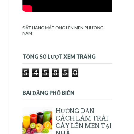
ĐẶT HÀNG MẬT ONG LÊN MEN PHƯƠNG
NAM
TỔNG SỐ LƯỢT XEM TRANG
5
4
5
8
5
0
BÀI ĐĂNG PHỔ BIẾN
HƯỚNG DẪN
CÁCH LÀM TRÁI
CÂY LÊN MEN TẠI
NHÀ