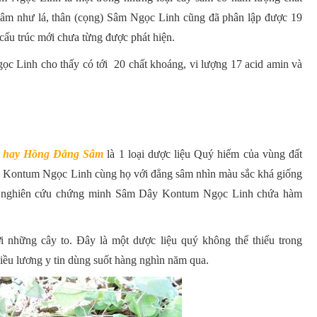
 sâm như lá, thân (cọng) Sâm Ngọc Linh cũng đã phân lập được 19
ấu trúc mới chưa từng được phát hiện.
ọc Linh cho thấy có tới 20 chất khoáng, vi lượng 17 acid amin và
m hay Hồng Đẳng Sâm
là 1 loại dược liệu Quý hiếm của vùng đất
 Kontum Ngọc Linh cùng họ với đẳng sâm nhìn màu sắc khá giống
ều nghiên cứu chứng minh Sâm Dây Kontum Ngọc Linh chứa hàm
 những cây to. Đây là một dược liệu quý không thể thiếu trong
iều lương y tin dùng suốt hàng nghìn năm qua.