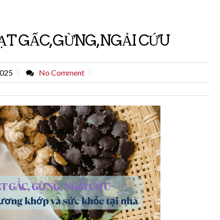
 GẤC, GỪNG, NGẢI CỨU
2025
No Comment