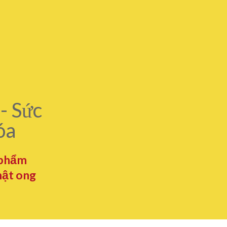
- Sức
óa
 phẩm
mật ong