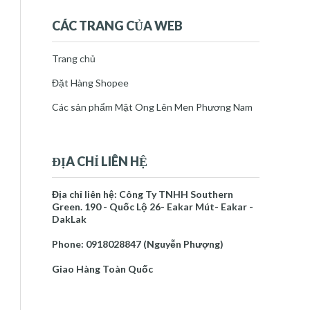
tháng 9 2025
(1)
▼
thg 9 05
(1)
▼
CÁC TRANG CỦA WEB
CÁCH NGÂM RƯỢU HẠT GẤC,
GỪNG, NGẢI CỨU
Trang chủ
tháng 10 2025
(1)
►
Đặt Hàng Shopee
tháng 11 2025
(2)
►
tháng 12 2025
(1)
►
Các sản phẩm Mật Ong Lên Men Phương Nam
2026
(10)
►
Báo cáo vi phạm
ĐỊA CHỈ LIÊN HỆ
Trang chủ
Mật Ong Lên Men Phương Nam
Địa chỉ liên hệ: Công Ty TNHH Southern
Về Tác Giả
Green. 190 - Quốc Lộ 26- Eakar Mút- Eakar -
DakLak
NGUYỄN PHƯỢNG
Phone: 0918028847 (Nguyễn Phượng)
Tôi là một người thích mày mò
làm những sản phẩm chăm sóc
Giao Hàng Toàn Quốc
sức khỏe và làm đẹp đến với
mọi người. Tôi cũng là thạc sĩ khoa học cây