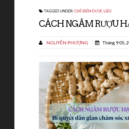
TAGGED UNDER:
CHẾ BIẾN DƯỢC LIỆU
CÁCH NGÂM RƯỢU HẠT
NGUYỄN PHƯỢNG
Tháng 9 05, 