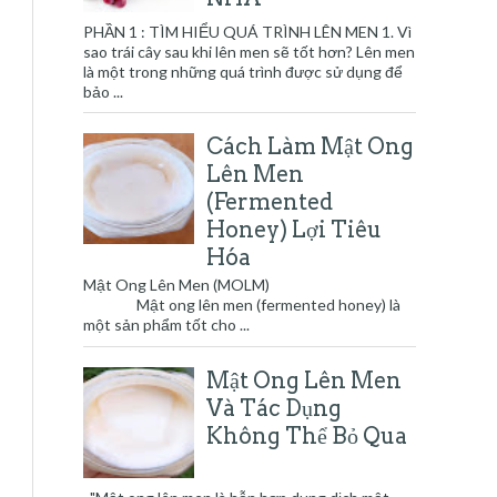
PHẦN 1 : TÌM HIỂU QUÁ TRÌNH LÊN MEN 1. Vì
sao trái cây sau khi lên men sẽ tốt hơn? Lên men
là một trong những quá trình được sử dụng để
bảo ...
Cách Làm Mật Ong
Lên Men
(Fermented
Honey) Lợi Tiêu
Hóa
Mật Ong Lên Men (MOLM)
Mật ong lên men (fermented honey) là
một sản phẩm tốt cho ...
Mật Ong Lên Men
Và Tác Dụng
Không Thể Bỏ Qua