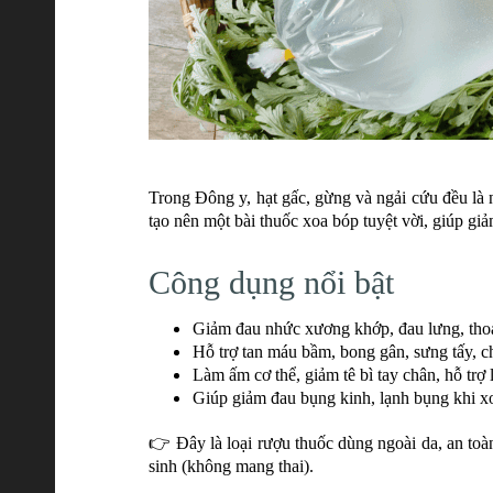
Trong Đông y, hạt gấc, gừng và ngải cứu đều là
tạo nên một bài thuốc xoa bóp tuyệt vời, giúp gi
Công dụng nổi bật
Giảm đau nhức xương khớp, đau lưng, thoá
Hỗ trợ tan máu bầm, bong gân, sưng tấy, c
Làm ấm cơ thể, giảm tê bì tay chân, hỗ trợ
Giúp giảm đau bụng kinh, lạnh bụng khi x
👉 Đây là loại rượu thuốc dùng ngoài da, an toà
sinh (không mang thai).