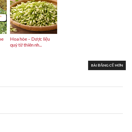
òe
Hoa hòe – Dược liệu
quý từ thiên nh...
BÀI ĐĂNG CŨ HƠN