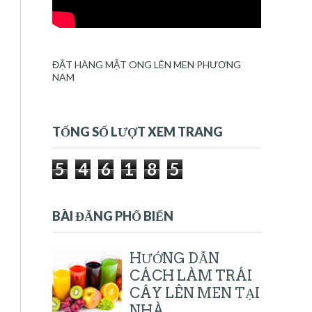
ĐẶT HÀNG MẬT ONG LÊN MEN PHƯƠNG
NAM
TỔNG SỐ LƯỢT XEM TRANG
5
4
6
1
8
5
BÀI ĐĂNG PHỔ BIẾN
HƯỚNG DẪN
CÁCH LÀM TRÁI
CÂY LÊN MEN TẠI
NHÀ