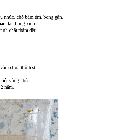
u nhức, chỗ bầm tím, bong gân.
oặc đau bụng kinh.
tinh chất thấm đều.
cảm chưa thử test.
 một vùng nhỏ.
–2 năm.