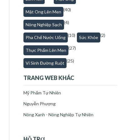
(40)
Mật Ong Lên Men
(4)
Nông Nghiệp Sạch
(10)
(2)
Pha Chế Nước Uống
Sức Khỏe
(27)
Thực Phẩm Lên Men
(25)
Vi Sinh Đường Ruột
TRANG WEB KHÁC
Mỹ Phẩm Tự Nhiên
Nguyễn Phượng
Nông Xanh - Nông Nghiệp Tự Nhiên
HỖ TRỢ