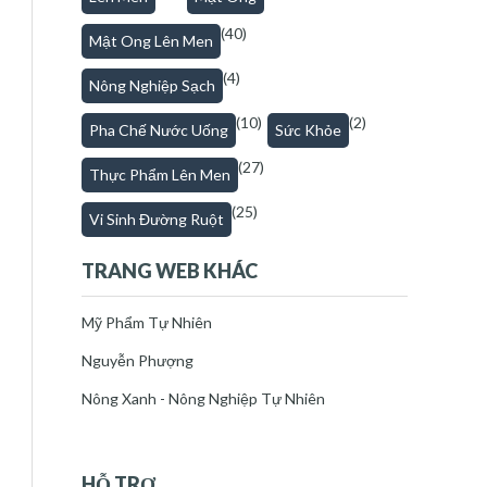
(40)
Mật Ong Lên Men
(4)
Nông Nghiệp Sạch
(10)
(2)
Pha Chế Nước Uống
Sức Khỏe
(27)
Thực Phẩm Lên Men
(25)
Vi Sinh Đường Ruột
TRANG WEB KHÁC
Mỹ Phẩm Tự Nhiên
Nguyễn Phượng
Nông Xanh - Nông Nghiệp Tự Nhiên
HỖ TRỢ