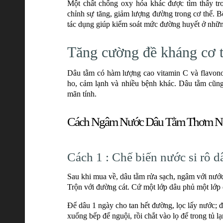
Một chất chống oxy hóa khác được tìm thấy tr
chỉnh sự tăng, giảm lượng đường trong cơ thể. 
tác dụng giúp kiểm soát mức đường huyết ở nhữn
Tăng cường đề kháng cơ 
Dâu tằm có hàm lượng cao vitamin C và flavono
ho, cảm lạnh và nhiều bệnh khác. Dâu tằm cũng 
mãn tính.
Cách Ngâm Nước Dâu Tằm Thơm N
Cách 1 : Chế biến nước si rô 
Sau khi mua về, dâu tằm rửa sạch, ngâm với nước
Trộn với đường cát. Cứ một lớp dâu phủ một lớp 
Để dâu 1 ngày cho tan hết đường, lọc lấy nước; đ
xuống bếp để nguội, rồi chắt vào lọ để trong tủ l