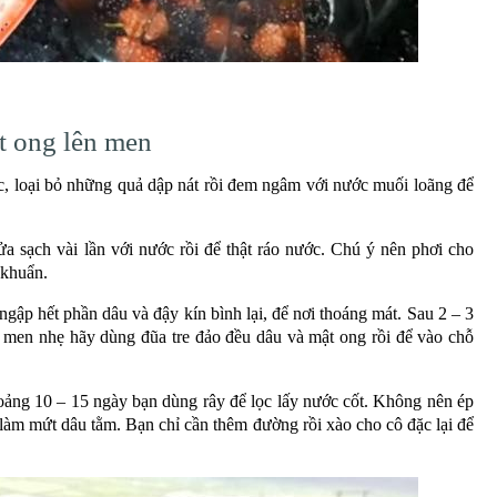
̣t ong lên men
, loại bỏ những quả dập nát rồi đem ngâm với nước muối loãng để
ửa sạch vài lần với nước rồi để thật ráo nước. Chú ý nên phơi cho
 khuẩn.
gập hết phần dâu và đậy kín bình lại, để nơi thoáng mát. Sau 2 – 3
n men nhẹ hãy dùng đũa tre đảo đều dâu và mật ong rồi để vào chỗ
ảng 10 – 15 ngày bạn dùng rây để lọc lấy nước cốt. Không nên ép
 làm mứt dâu tằm. Bạn chỉ cần thêm đường rồi xào cho cô đặc lại để