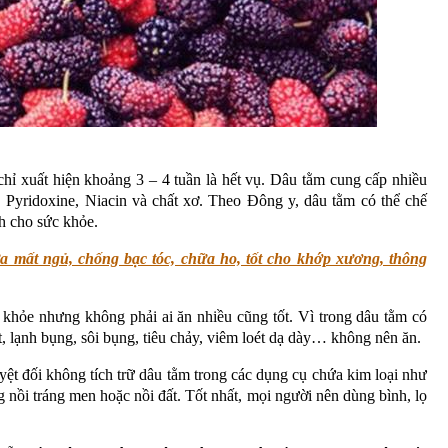
hỉ xuất hiện khoảng 3 – 4 tuần là hết vụ. Dâu tằm cung cấp nhiều
in, Pyridoxine, Niacin và chất xơ. Theo Đông y, dâu tằm có thể chế
ch cho sức khỏe.
a mất ngủ, chống bạc tóc, chữa ho, tốt cho khớp xương, thông
c khỏe nhưng không phải ai ăn nhiều cũng tốt. Vì trong dâu tằm có
, lạnh bụng, sôi bụng, tiêu chảy, viêm loét dạ dày… không nên ăn.
yệt đối không tích trữ dâu tằm trong các dụng cụ chứa kim loại như
 nồi tráng men hoặc nồi đất. Tốt nhất, mọi người nên dùng bình, lọ