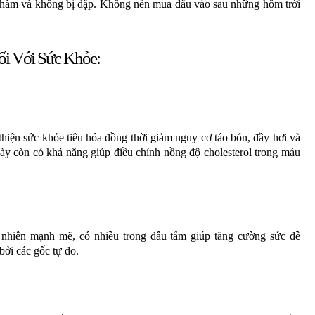
thẫm và không bị dập. Không nên mua dâu vào sau những hôm trời
i Với Sức Khỏe:
thiện sức khỏe tiêu hóa đồng thời giảm nguy cơ táo bón, đầy hơi và
 này còn có khả năng giúp điều chỉnh nồng độ cholesterol trong máu
 nhiên mạnh mẽ, có nhiều trong dâu tằm giúp tăng cường sức đề
bởi các gốc tự do.