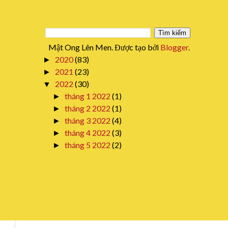
Mật Ong Lên Men. Được tạo bởi
Blogger
.
2020
(83)
►
2021
(23)
►
2022
(30)
▼
tháng 1 2022
(1)
►
tháng 2 2022
(1)
►
tháng 3 2022
(4)
►
tháng 4 2022
(3)
►
tháng 5 2022
(2)
►
tháng 6 2022
(2)
►
tháng 7 2022
(3)
▼
thg 7 13
(1)
►
thg 7 19
(1)
▼
Cách ngâm quả dâu tằm làm nước
giải khát