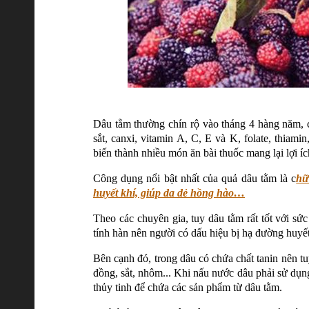
Dâu tằm thường chín rộ vào tháng 4 hàng năm, c
sắt, canxi, vitamin A, C, E và K, folate, thiam
biến thành nhiều món ăn bài thuốc mang lại lợi í
Công dụng nổi bật nhất của quả dâu tằm là c
hữ
huyết khí, giúp da dẻ hồng hào…
Theo các chuyên gia, tuy dâu tằm rất tốt với sứ
tính hàn nên người có dấu hiệu bị hạ đường huyết
Bên cạnh đó, trong dâu có chứa chất tanin nên tu
đồng, sắt, nhôm... Khi nấu nước dâu phải sử dụng
thủy tinh để chứa các sản phẩm từ dâu tằm.