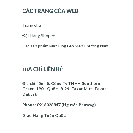
thg 7 27
(1)
►
tháng 8 2022
(1)
►
CÁC TRANG CỦA WEB
tháng 9 2022
(1)
►
tháng 10 2022
(1)
►
Trang chủ
tháng 11 2022
(7)
►
Đặt Hàng Shopee
tháng 12 2022
(4)
►
2023
(53)
►
Các sản phẩm Mật Ong Lên Men Phương Nam
2024
(34)
►
2025
(35)
►
2026
(10)
►
ĐỊA CHỈ LIÊN HỆ
Báo cáo vi phạm
Địa chỉ liên hệ: Công Ty TNHH Southern
Trang chủ
Green. 190 - Quốc Lộ 26- Eakar Mút- Eakar -
Mật Ong Lên Men Phương Nam
DakLak
Về Tác Giả
Phone: 0918028847 (Nguyễn Phượng)
NGUYỄN PHƯỢNG
Giao Hàng Toàn Quốc
Tôi là một người thích mày mò
làm những sản phẩm chăm sóc