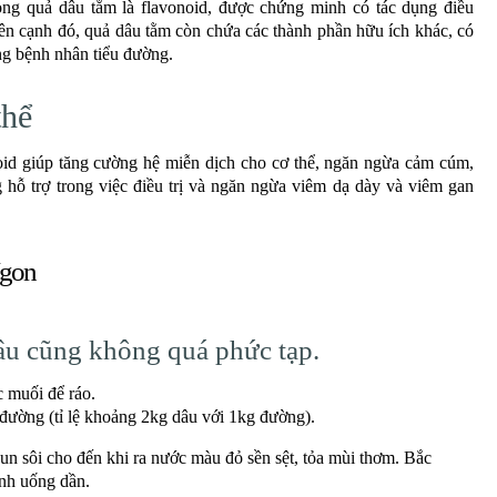
ong quả dâu tằm là flavonoid, được chứng minh có tác dụng điều
Bên cạnh đó, quả dâu tằm còn chứa các thành phần hữu ích khác, có
g bệnh nhân tiểu đường.
thể
id giúp tăng cường hệ miễn dịch cho cơ thể, ngăn ngừa cảm cúm,
hỗ trợ trong việc điều trị và ngăn ngừa viêm dạ dày và viêm gan
gon
dâu cũng không quá phức tạp.
 muối để ráo.
đường (tỉ lệ khoảng 2kg dâu với 1kg đường).
un sôi cho đến khi ra nước màu đỏ sền sệt, tỏa mùi
thơm. Bắc
ạnh uống dần.