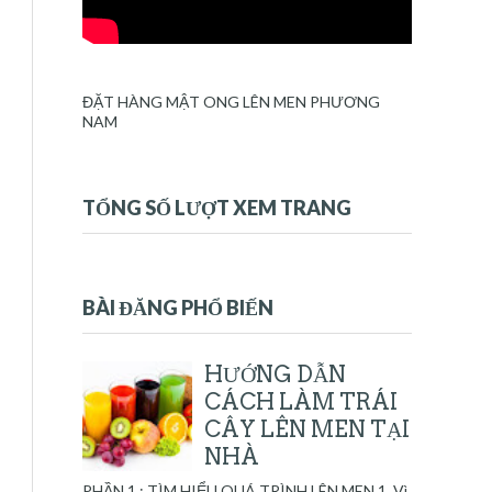
ĐẶT HÀNG MẬT ONG LÊN MEN PHƯƠNG
NAM
TỔNG SỐ LƯỢT XEM TRANG
BÀI ĐĂNG PHỔ BIẾN
HƯỚNG DẪN
CÁCH LÀM TRÁI
CÂY LÊN MEN TẠI
NHÀ
PHẦN 1 : TÌM HIỂU QUÁ TRÌNH LÊN MEN 1. Vì