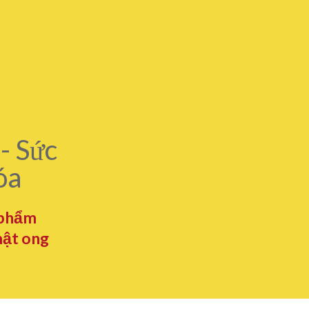
- Sức
óa
 phẩm
mật ong