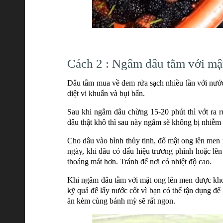
Cách 2 : Ngâm dâu tằm với mâ
Dâu tằm mua về đem rửa sạch nhiều lần với nước
diệt vi khuẩn và bụi bẩn.
Sau khi ngâm dâu chừng 15-20 phút thì vớt ra r
dâu thật khô thì sau này ngâm sẽ không bị nhiễm
Cho dâu vào bình thủy tinh, đổ mật ong lên men n
ngày, khi dâu có dấu hiệu trương phình hoặc lê
thoáng mát hơn. Tránh để nơi có nhiệt độ cao.
Khi ngâm dâu tằm với mật ong lên men được kho
kỹ quả để lấy nước cốt vì bạn có thể tận dụng để
ăn kèm cùng bánh mỳ sẽ rất ngon.