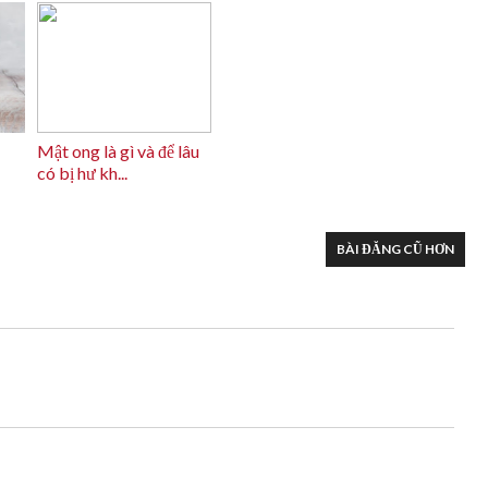
Mật ong là gì và để lâu
có bị hư kh...
BÀI ĐĂNG CŨ HƠN