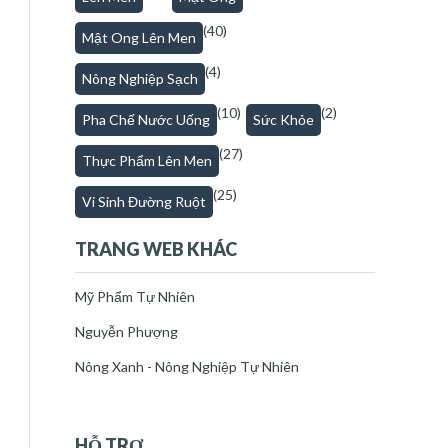
(40)
Mật Ong Lên Men
(4)
Nông Nghiệp Sạch
(10)
(2)
Pha Chế Nước Uống
Sức Khỏe
(27)
Thực Phẩm Lên Men
(25)
Vi Sinh Đường Ruột
TRANG WEB KHÁC
Mỹ Phẩm Tự Nhiên
Nguyễn Phượng
Nông Xanh - Nông Nghiệp Tự Nhiên
HỖ TRỢ