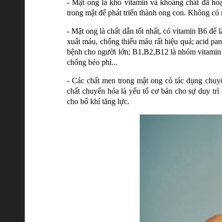
- Mật ong là kho vitamin và khoáng chất đã ho
trong mật để phát triển thành ong con. Không c
- Mật ong là chất dẫn tốt nhất, có vitamin B6 để
xuất máu, chống thiếu máu rất hiệu quả; acid pa
bệnh cho người lớn; B1,B2,B12 là nhóm vitamin 
chống béo phì...
- Các chất men trong mật ong có tác dụng chuyể
chất chuyển hóa là yếu tố cơ bản cho sự duy trì 
cho bổ khí tăng lực.