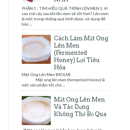
PHẦN 1 : TÌM HIỂU QUÁ TRÌNH LÊN MEN 1. Vì
sao trái cây sau khi lên men sẽ tốt hơn? Lên men
là một trong những quá trình được sử dụng để
bảo ...
Cách Làm Mật Ong
Lên Men
(Fermented
Honey) Lợi Tiêu
Hóa
Mật Ong Lên Men (MOLM)
Mật ong lên men (fermented honey) là
một sản phẩm tốt cho ...
Mật Ong Lên Men
Và Tác Dụng
Không Thể Bỏ Qua