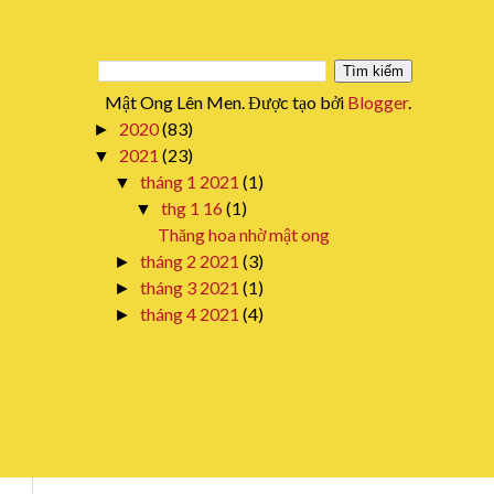
Mật Ong Lên Men. Được tạo bởi
Blogger
.
2020
(83)
►
2021
(23)
▼
tháng 1 2021
(1)
▼
thg 1 16
(1)
▼
Thăng hoa nhờ mật ong
tháng 2 2021
(3)
►
tháng 3 2021
(1)
►
tháng 4 2021
(4)
►
tháng 5 2021
(5)
►
tháng 6 2021
(2)
►
tháng 7 2021
(4)
►
tháng 8 2021
(1)
►
tháng 11 2021
(1)
►
tháng 12 2021
(1)
►