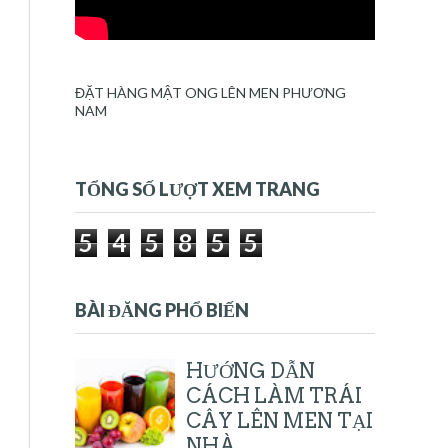
ĐẶT HÀNG MẬT ONG LÊN MEN PHƯƠNG
NAM
TỔNG SỐ LƯỢT XEM TRANG
5
4
5
8
5
5
BÀI ĐĂNG PHỔ BIẾN
HƯỚNG DẪN
CÁCH LÀM TRÁI
CÂY LÊN MEN TẠI
NHÀ