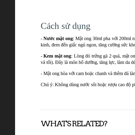
Cách sử dụng
-
Nước mật ong
: Mật ong 30ml pha với 200ml nướ
kinh, đem đến giấc ngủ ngon, tăng cường sức kh
-
Kem mật ong
: Lòng đỏ trứng gà 2 quả, mật o
và tối). Đây là món bổ dưỡng, tăng lực, làm da de
- Mật ong hòa với cam hoặc chanh và thêm đá làm
Chú ý: Không dùng nước sôi hoặc rượu cao độ p
WHAT'S RELATED?