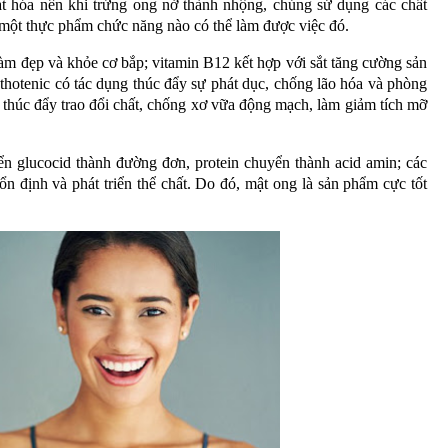
ạt hóa nên khi trứng ong nở thành nhộng, chúng sử dụng các chất
ó một thực phẩm chức năng nào có thể làm được việc đó.
 làm đẹp và khỏe cơ bắp; vitamin B12 kết hợp với sắt tăng cường sản
nthotenic có tác dụng thúc đẩy sự phát dục, chống lão hóa và phòng
thúc đẩy trao đổi chất, chống xơ vữa động mạch, làm giảm tích mỡ
n glucocid thành đường đơn, protein chuyển thành acid amin; các
ổn định và phát triển thể chất. Do đó, mật ong là sản phẩm cực tốt