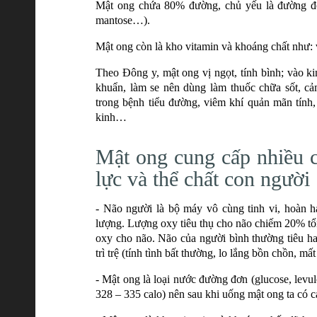
Mật ong chứa 80% đường, chủ yếu là đường đơn 
mantose…).
Mật ong còn là kho vitamin và khoáng chất như: v
Theo Đông y, mật ong vị ngọt, tính bình; vào ki
khuẩn, làm se nên dùng làm thuốc chữa sốt, cả
trong bệnh tiểu đường, viêm khí quản mãn tính,
kinh…
Mật ong cung cấp nhiều ch
lực và thể chất con người
- Não người là bộ máy vô cùng tinh vi, hoàn h
lượng. Lượng oxy tiêu thụ cho não chiếm 20% tổn
oxy cho não. Não của người bình thường tiêu ha
trì trệ (tính tình bất thường, lo lắng bồn chồn, 
- Mật ong là loại nước đường đơn (glucose, levul
328 – 335 calo) nên sau khi uống mật ong ta có 