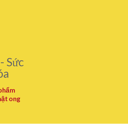
- Sức
óa
 phẩm
mật ong