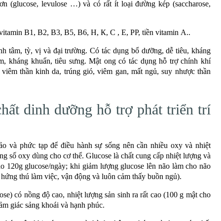
(glucose, levulose …) và có rất ít loại đường kép (saccharose,
іtаmіn В1, В2, В3, В5, В6, Н, К, С , Е, РР, tiền vitamin А..
nh tâm, tỳ, vị và đại trường. Có tác dụng bổ dưỡng, dễ tiêu, kháng
m, kháng khuẩn, tiêu sưng. Mật ong có tác dụng hỗ trợ chính khí
 viêm thần kinh da, trúng gió, viêm gan, mất ngủ, suy nhược thần
ất dinh dưỡng hỗ trợ phát triển trí
ảo và phức tạp để điều hành sự sống nên cần nhiều oxy và nhiệt
g số oxy dùng cho cơ thể. Glucose là chất cung cấp nhiệt lượng và
o 120g glucose/ngày; khi giảm lượng glucose lên não làm cho não
mất hứng thú làm việc, vận động và luôn cảm thấy buồn ngủ).
ose) có nồng độ cao, nhiệt lượng sản sinh ra rất cao (100 g mật cho
cảm giác sảng khoái và hạnh phúc.