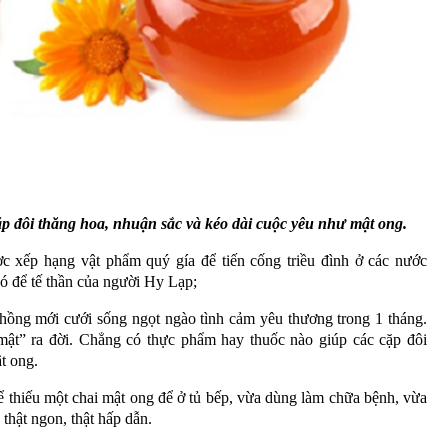
p đôi thăng hoa, nhuận sắc và kéo dài cuộc yêu như mật ong.
 xếp hạng vật phẩm quý gía để tiến cống triều đình ở các nước
ó để tế thần của người Hy Lạp;
hồng mới cưới sống ngọt ngào tình cảm yêu thương trong 1 tháng.
ật” ra đời. Chẳng có thực phẩm hay thuốc nào giúp các cặp đôi
t ong.
ể thiếu một chai mật ong để ở tủ bếp, vừa dùng làm chữa bệnh, vừa
 thật ngon, thật hấp dẫn.