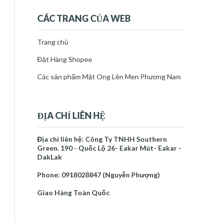
2022
(30)
►
2023
(53)
►
CÁC TRANG CỦA WEB
2024
(34)
►
2025
(35)
►
Trang chủ
2026
(10)
►
Đặt Hàng Shopee
Báo cáo vi phạm
Các sản phẩm Mật Ong Lên Men Phương Nam
Trang chủ
Mật Ong Lên Men Phương Nam
Về Tác Giả
ĐỊA CHỈ LIÊN HỆ
NGUYỄN PHƯỢNG
Địa chỉ liên hệ: Công Ty TNHH Southern
Tôi là một người thích mày mò
Green. 190 - Quốc Lộ 26- Eakar Mút- Eakar -
DakLak
làm những sản phẩm chăm sóc
sức khỏe và làm đẹp đến với
Phone: 0918028847 (Nguyễn Phượng)
mọi người. Tôi cũng là thạc sĩ khoa học cây
Giao Hàng Toàn Quốc
trồng, thích làm các sản phẩm chăm sóc cây
hữu cơ, an toàn cho cây, đất, môi trường và
con người.