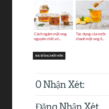
Cách ngâm mật ong
Tác dụng của nước
nguyên chất vơ...
chanh mật ong li...
BÀI ĐĂNG MỚI HƠN
0 Nhận Xét:
Đăng Nhận Xét