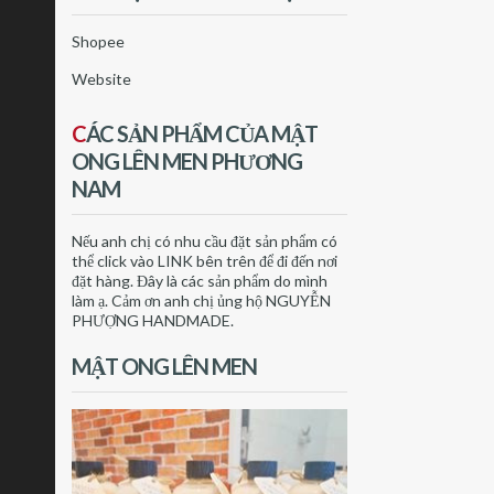
Shopee
Website
C
ÁC SẢN PHẨM CỦA MẬT
ONG LÊN MEN PHƯƠNG
NAM
Nếu anh chị có nhu cầu đặt sản phẩm có
thể click vào LINK bên trên để đi đến nơi
đặt hàng. Đây là các sản phẩm do mình
làm ạ. Cảm ơn anh chị ủng hộ NGUYỄN
PHƯỢNG HANDMADE.
MẬT ONG LÊN MEN