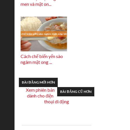
men và mật on...
Cách chế biến yến sào
ngâm mật ong ...
BÀI ĐĂNG MỚI HƠN
Xem phiên bản
BÀI ĐĂNG CŨ HƠN
dành cho điện
thoại di động