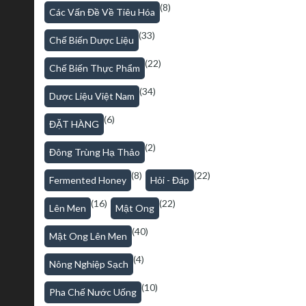
(8)
Các Vấn Đề Về Tiêu Hóa
(33)
Chế Biến Dược Liệu
(22)
Chế Biến Thực Phẩm
(34)
Dược Liệu Việt Nam
(6)
ĐẶT HÀNG
(2)
Đông Trùng Hạ Thảo
(8)
(22)
Fermented Honey
Hỏi - Đáp
(16)
(22)
Lên Men
Mật Ong
(40)
Mật Ong Lên Men
(4)
Nông Nghiệp Sạch
(10)
Pha Chế Nước Uống