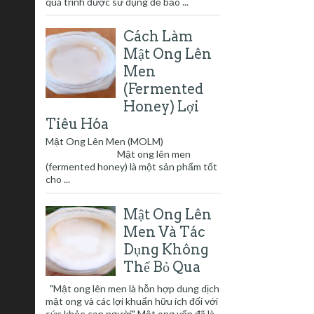
quá trình được sử dụng để bảo ...
Cách Làm
Mật Ong Lên
Men
(Fermented
Honey) Lợi
Tiêu Hóa
Mật Ong Lên Men (MOLM)
Mật ong lên men
(fermented honey) là một sản phẩm tốt
cho ...
Mật Ong Lên
Men Và Tác
Dụng Không
Thể Bỏ Qua
"Mật ong lên men là hỗn hợp dung dịch
mật ong và các lợi khuẩn hữu ích đối với
sức khỏe con người" Mật ong vốn đã là