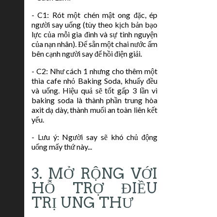
- C1: Rót một chén mật ong đặc, ép
người say uống (tùy theo kịch bản bạo
lực của mỗi gia đình và sự tình nguyện
của nạn nhân). Để sẵn một chai nước ấm
bên cạnh người say để hồi điện giải.
- C2: Như cách 1 nhưng cho thêm một
thìa cafe nhỏ Baking Soda, khuấy đều
và uống. Hiệu quả sẽ tốt gấp 3 lần vì
baking soda là thành phần trung hòa
axit dạ dày, thành muối an toàn liên kết
yếu.
- Lưu ý: Người say sẽ khó chủ động
uống mấy thứ này...
3. MỞ RỘNG VỚI
HỖ TRỢ ĐIỀU
TRỊ UNG THƯ