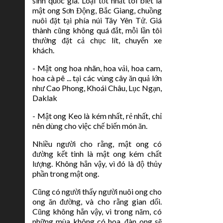
sinh quốc gia. Loại tốt nhất tôi biết là
mật ong Sơn Động, Bắc Giang, chuồng
nuôi đặt tại phía núi Tây Yên Tử. Giá
thành cũng không quá đắt, mỗi lần tôi
thường đặt cả chục lít, chuyển xe
khách.
- Mật ong hoa nhãn, hoa vải, hoa cam,
hoa cà pê ... tại các vùng cây ăn quả lớn
như Cao Phong, Khoái Châu, Lục Ngạn,
Daklak
- Mật ong Keo là kém nhất, rẻ nhất, chỉ
nên dùng cho việc chế biến món ăn.
Nhiều người cho rằng, mật ong có
đường kết tinh là mật ong kém chất
lượng. Không hẳn vậy, vì đó là độ thủy
phần trong mật ong.
Cũng có người thấy người nuôi ong cho
ong ăn đường, và cho rằng gian dối.
Cũng không hẳn vậy, vì trong năm, có
những mùa không có hoa, đàn ong sẽ