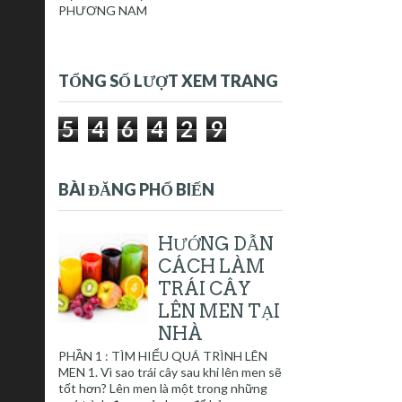
PHƯƠNG NAM
TỔNG SỐ LƯỢT XEM TRANG
5
4
6
4
2
9
BÀI ĐĂNG PHỔ BIẾN
HƯỚNG DẪN
CÁCH LÀM
TRÁI CÂY
LÊN MEN TẠI
NHÀ
PHẦN 1 : TÌM HIỂU QUÁ TRÌNH LÊN
MEN 1. Vì sao trái cây sau khi lên men sẽ
tốt hơn? Lên men là một trong những