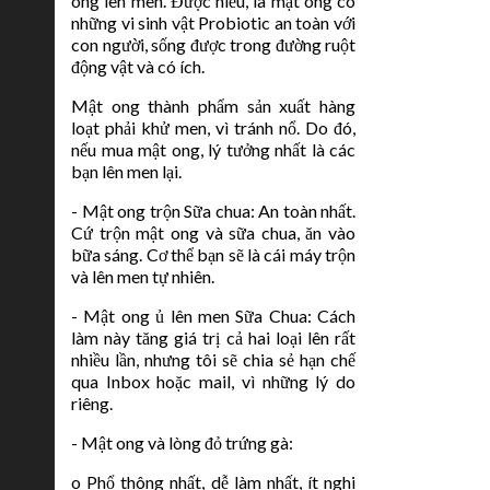
ong lên men. Được hiểu, là mật ong có
những vi sinh vật Probiotic an toàn với
con người, sống được trong đường ruột
động vật và có ích.
Mật ong thành phẩm sản xuất hàng
loạt phải khử men, vì tránh nổ. Do đó,
nếu mua mật ong, lý tưởng nhất là các
bạn lên men lại.
- Mật ong trộn Sữa chua: An toàn nhất.
Cứ trộn mật ong và sữa chua, ăn vào
bữa sáng. Cơ thể bạn sẽ là cái máy trộn
và lên men tự nhiên.
- Mật ong ủ lên men Sữa Chua: Cách
làm này tăng giá trị cả hai loại lên rất
nhiều lần, nhưng tôi sẽ chia sẻ hạn chế
qua Inbox hoặc mail, vì những lý do
riêng.
- Mật ong và lòng đỏ trứng gà:
o Phổ thông nhất, dễ làm nhất, ít nghi