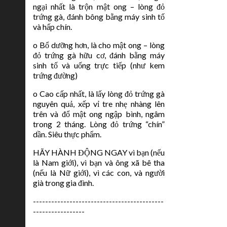
ngại nhất là trộn mật ong – lòng đỏ
trứng gà, đánh bông bằng máy sinh tố
và hấp chín.
o Bổ dưỡng hơn, là cho mật ong – lòng
đỏ trứng gà hữu cơ, đánh bằng máy
sinh tố và uống trực tiếp (như kem
trứng đường)
o Cao cấp nhất, là lấy lòng đỏ trứng gà
nguyên quả, xếp vỉ tre nhẹ nhàng lên
trên và đổ mật ong ngập bình, ngâm
trong 2 tháng. Lòng đỏ trứng “chín”
dần. Siêu thực phẩm.
HÃY HÀNH ĐỘNG NGAY vì bạn (nếu
là Nam giới), vì bạn và ông xã bê tha
(nếu là Nữ giới), vì các con, và người
già trong gia đình.
-------------------------------------------
-----------------