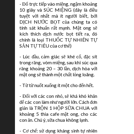
- Đổ trực tiếp vào miệng, ngậm khoảng
10 giây và SÚC MIỆNG (đây là điều
tuyệt vời nhất mà ít người biết, bởi
DỊCH NƯỚC BỌT của chúng ta có
tính sát khuẩn rất mạnh. Mật ong sẽ
kích thích dịch nước bọt tiết ra, đó
chính là loại THUỐC TỰ NHIÊN TỰ
SẢN TỰ TIÊU của cơ thể)
- Lúc đầu, cảm giác sẽ khé cổ, đặc sít
trong răng, vòm miệng, sau khi súc qua
răng khoảng 20 – 30 lần, dịch hòa với
mật ong sẽ thành một chất lỏng loãng.
- Từ từ nuốt xuống ít một cho đến hết.
- Đối với các con nhỏ, sẽ khá khó khăn
để các con làm như người lớn. Cách đơn
giản là TRỘN 1 HỘP SỮA CHUA với
khoảng 5 thìa cafe mật ong, cho các
con ăn. Chú ý, sữa chua không lạnh.
- Cơ chế: sử dụng kháng sinh tự nhiên