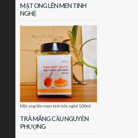
MẬT ONG LÊN MEN TINH
NGHỆ
Mật ong lên men tinh bột nghệ 500ml
TRÀ MÃNG CẦU NGUYỄN
PHƯỢNG