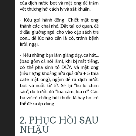
của dịch nước bọt và mật ong để trám
vết thương hở, cách ly và sát khuẩn.
- Kêu gọi hành động: Chiết mật ong
thành các chai nhỏ. Đặt tại cơ quan, để
ở đầu giường ngủ, cho vào cặp sách trẻ
con... để lúc nào cần là có, tránh bệnh
lười, ngại.
- Nếu những bạn làm giảng dạy, ca hát...
(bao gồm cả nói lắm), khi bị mất tiếng,
có thể pha sinh tố DỨA và mật ong
(liều lượng khoảng nửa quả dứa + 5 thìa
cafe mật ong), ngậm để ra dịch nước
bọt và nuốt từ từ. Sẽ lại “líu lo chim
sáo”, dù trước đó “loa câm, loa rè”. Các
bà vợ có chồng hút thuốc lá hay ho, có
thể đè ra áp dụng.
2. PHỤC HỒI SAU
NHẬU