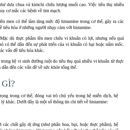
ư dưa chua và kimchi chứa lượng muối cao. Việc tiêu thụ nhiều
guy cơ mắc các bệnh về tim mạch.
ên men có thể làm tăng mức độ histamine trong cơ thể, gây ra các
ề tiêu hóa ở những người nhạy cảm với histamine.
Mặc dù thực phẩm lên men chứa vi khuẩn có lợi, nhưng nếu quá
nó có thể dẫn đến sự phát triển của vi khuẩn có hại hoặc nấm mốc.
ác vấn đề tiêu hóa khác.
rong hệ vi sinh đường ruột do tiêu thụ quá nhiều vi khuẩn từ thực
 dẫn đến các vấn đề về sức khỏe tổng thể.
 GÌ?
rọng trong cơ thể, đóng vai trò chủ yếu trong hệ miễn dịch, hệ
lý khác. Dưới đây là một số thông tin chi tiết về histamine:
i các chất gây dị ứng (như phấn hoa, bụi, hoặc thực phẩm), hệ