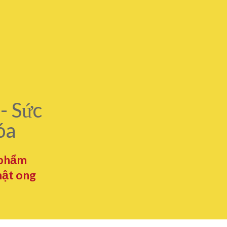
- Sức
óa
 phẩm
mật ong