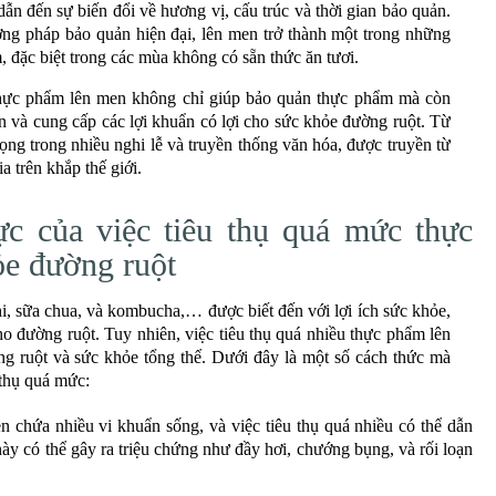
ẫn đến sự biến đổi về hương vị, cấu trúc và thời gian bảo quản.
ơng pháp bảo quản hiện đại, lên men trở thành một trong những
đặc biệt trong các mùa không có sẵn thức ăn tươi.
 thực phẩm lên men không chỉ giúp bảo quản thực phẩm mà còn
ơn và cung cấp các lợi khuẩn có lợi cho sức khỏe đường ruột. Từ
ọng trong nhiều nghi lễ và truyền thống văn hóa, được truyền từ
a trên khắp thế giới.
ực của việc tiêu thụ quá mức thực
ỏe đường ruột
, sữa chua, và kombucha,… được biết đến với lợi ích sức khỏe,
cho đường ruột. Tuy nhiên, việc tiêu thụ quá nhiều thực phẩm lên
g ruột và sức khỏe tổng thể. Dưới đây là một số cách thức mà
 thụ quá mức:
chứa nhiều vi khuẩn sống, và việc tiêu thụ quá nhiều có thể dẫn
ày có thể gây ra triệu chứng như đầy hơi, chướng bụng, và rối loạn