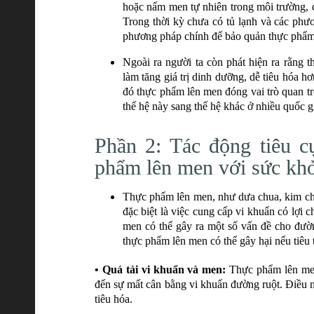
hoặc nấm men tự nhiên trong môi trường, d
Trong thời kỳ chưa có tủ lạnh và các phư
phương pháp chính để bảo quản thực phẩm, 
Ngoài ra người ta còn phát hiện ra rằng
làm tăng giá trị dinh dưỡng, dễ tiêu hóa h
đó thực phẩm lên men đóng vai trò quan tr
thế hệ này sang thế hệ khác ở nhiều quốc gi
Phần 2: Tác động tiêu c
phẩm lên men với sức kh
Thực phẩm lên men, như dưa chua, kim chi
đặc biệt là việc cung cấp vi khuẩn có lợi 
men có thể gây ra một số vấn đề cho đườn
thực phẩm lên men có thể gây hại nếu tiêu
• Quá tải vi khuẩn và men:
Thực phẩm lên men 
đến sự mất cân bằng vi khuẩn đường ruột. Điều n
tiêu hóa.