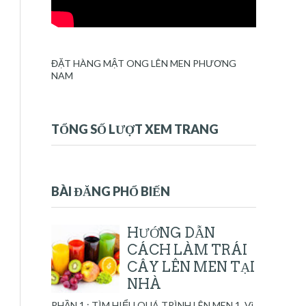
ĐẶT HÀNG MẬT ONG LÊN MEN PHƯƠNG
NAM
TỔNG SỐ LƯỢT XEM TRANG
BÀI ĐĂNG PHỔ BIẾN
HƯỚNG DẪN
CÁCH LÀM TRÁI
CÂY LÊN MEN TẠI
NHÀ
PHẦN 1 : TÌM HIỂU QUÁ TRÌNH LÊN MEN 1. Vì