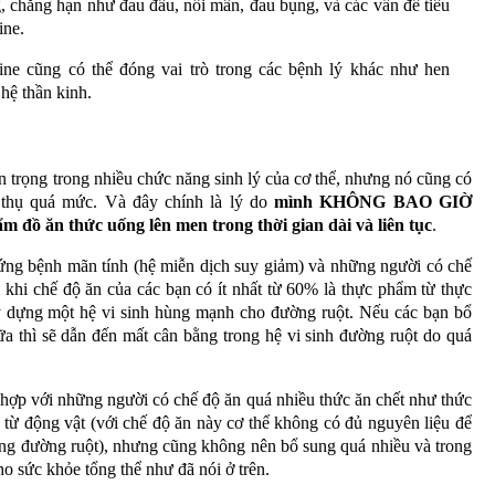
g, chẳng hạn như đau đầu, nổi mẩn, đau bụng, và các vấn đề tiêu
ine.
ne cũng có thể đóng vai trò trong các bệnh lý khác như hen
 hệ thần kinh.
an trọng trong nhiều chức năng sinh lý của cơ thể, nhưng nó cũng có
u thụ quá mức. Và đây chính là lý do
mình KHÔNG BAO GIỜ
 đồ ăn thức uống lên men trong thời gian dài và liên tục
.
ứng bệnh mãn tính (hệ miễn dịch suy giảm) và những người có chế
ì khi chế độ ăn của các bạn có ít nhất từ 60% là thực phẩm từ thực
ây dựng một hệ vi sinh hùng mạnh cho đường ruột. Nếu các bạn bổ
a thì sẽ dẫn đến mất cân bằng trong hệ vi sinh đường ruột do quá
 hợp với những người có chế độ ăn quá nhiều thức ăn chết như thức
 từ động vật (với chế độ ăn này cơ thể không có đủ nguyên liệu để
rong đường ruột), nhưng cũng không nên bổ sung quá nhiều và trong
cho sức khỏe tổng thể như đã nói ở trên.