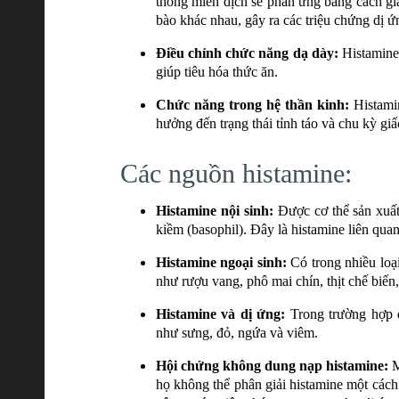
thống miễn dịch sẽ phản ứng bằng cách giải
bào khác nhau, gây ra các triệu chứng dị ứ
Điều chỉnh chức năng dạ dày:
Histamine c
giúp tiêu hóa thức ăn.
Chức năng trong hệ thần kinh:
Histamin
hưởng đến trạng thái tỉnh táo và chu kỳ giấ
Các nguồn histamine:
Histamine nội sinh:
Được cơ thể sản xuất 
kiềm (basophil). Đây là histamine liên qua
Histamine ngoại sinh:
Có trong nhiều loạ
như rượu vang, phô mai chín, thịt chế biến,
Histamine và dị ứng:
Trong trường hợp d
như sưng, đỏ, ngứa và viêm.
Hội chứng không dung nạp histamine:
M
họ không thể phân giải histamine một cách 