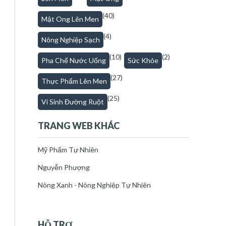
(40)
Mật Ong Lên Men
(4)
Nông Nghiệp Sạch
(10)
(2)
Pha Chế Nước Uống
Sức Khỏe
(27)
Thực Phẩm Lên Men
(25)
Vi Sinh Đường Ruột
TRANG WEB KHÁC
Mỹ Phẩm Tự Nhiên
Nguyễn Phượng
Nông Xanh - Nông Nghiệp Tự Nhiên
HỖ TRỢ