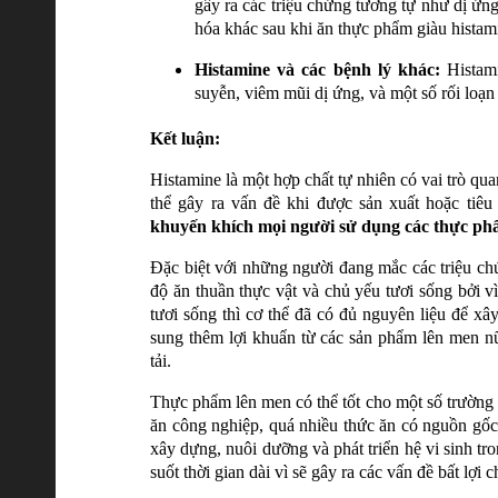
gây ra các triệu chứng tương tự như dị ứn
hóa khác sau khi ăn thực phẩm giàu histam
Histamine và các bệnh lý khác:
Histami
suyễn, viêm mũi dị ứng, và một số rối loạn
Kết luận:
Histamine là một hợp chất tự nhiên có vai trò qu
thể gây ra vấn đề khi được sản xuất hoặc tiê
khuyến khích mọi người sử dụng các thực phẩm
Đặc biệt với những người đang mắc các triệu ch
độ ăn thuần thực vật và chủ yếu tươi sống bởi v
tươi sống thì cơ thể đã có đủ nguyên liệu để x
sung thêm lợi khuẩn từ các sản phẩm lên men nữ
tải.
Thực phẩm lên men có thể tốt cho một số trường
ăn công nghiệp, quá nhiều thức ăn có nguồn gốc
xây dựng, nuôi dưỡng và phát triển hệ vi sinh t
suốt thời gian dài vì sẽ gây ra các vấn đề bất lợi 