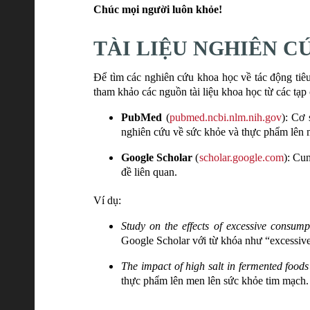
Chúc mọi người luôn khỏe!
TÀI LIỆU NGHIÊN C
Để tìm các nghiên cứu khoa học về tác động tiê
tham khảo các nguồn tài liệu khoa học từ các tạp 
PubMed
(
pubmed.ncbi.nlm.nih.gov
): Cơ
nghiên cứu về sức khỏe và thực phẩm lên 
Google Scholar
(
scholar.google.com
): Cu
đề liên quan.
Ví dụ:
Study on the effects of excessive consump
Google Scholar với từ khóa như “excessive
The impact of high salt in fermented foods
thực phẩm lên men lên sức khỏe tim mạch.