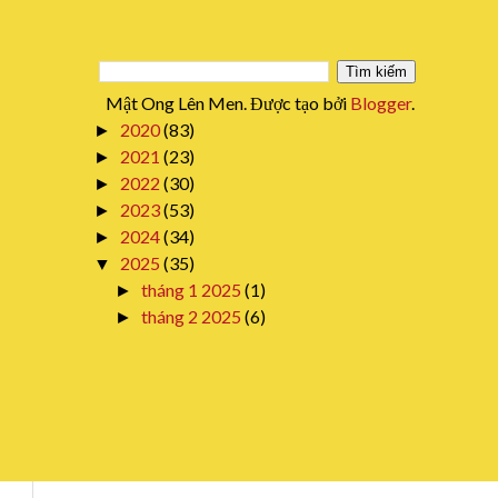
Mật Ong Lên Men. Được tạo bởi
Blogger
.
2020
(83)
►
2021
(23)
►
2022
(30)
►
2023
(53)
►
2024
(34)
►
2025
(35)
▼
tháng 1 2025
(1)
►
tháng 2 2025
(6)
►
tháng 3 2025
(4)
►
tháng 4 2025
(8)
►
tháng 5 2025
(1)
►
tháng 6 2025
(4)
►
tháng 7 2025
(4)
▼
thg 7 12
(1)
►