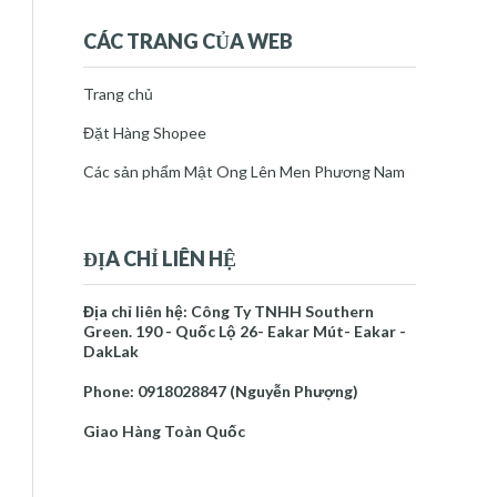
thg 7 17
(1)
►
thg 7 30
(2)
▼
CÁC TRANG CỦA WEB
Hướng Dẫn Lên Men Nước Mía Tại
Nhà – Dễ Làm, Đa Dụ...
Trang chủ
THỰC PHẨM LÊN MEN CÓ
THẬT SỰ TỐT VỚI TẤT CẢ
Đặt Hàng Shopee
MỌI NG...
Các sản phẩm Mật Ong Lên Men Phương Nam
tháng 8 2025
(2)
►
tháng 9 2025
(1)
►
tháng 10 2025
(1)
►
ĐỊA CHỈ LIÊN HỆ
tháng 11 2025
(2)
►
tháng 12 2025
(1)
►
2026
(10)
Địa chỉ liên hệ: Công Ty TNHH Southern
►
Green. 190 - Quốc Lộ 26- Eakar Mút- Eakar -
DakLak
Báo cáo vi phạm
Phone: 0918028847 (Nguyễn Phượng)
Trang chủ
Mật Ong Lên Men Phương Nam
Giao Hàng Toàn Quốc
Về Tác Giả
NGUYỄN PHƯỢNG