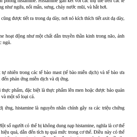
 phóng histamine. Histamine gắn kết với các thụ thể trên các tế
ng như ngứa, nổi mẩn, sưng, chảy nước mũi, và hắt hơi.
ũng được tiết ra trong dạ dày, nơi nó kích thích tiết axit dạ dày,
e hoạt động như một chất dẫn truyền thần kinh trong não, ảnh
c ngủ.
tự nhiên trong các tế bào mast (tế bào miễn dịch) và tế bào ưa
n đến phản ứng miễn dịch và dị ứng.
i thực phẩm, đặc biệt là thực phẩm lên men hoặc được bảo quản
 và một số loại cá.
ị ứng, histamine là nguyên nhân chính gây ra các triệu chứng
ột số người có thể bị không dung nạp histamine, nghĩa là cơ thể
hiệu quả, dẫn đến tích tụ quá mức trong cơ thể. Điều này có thể