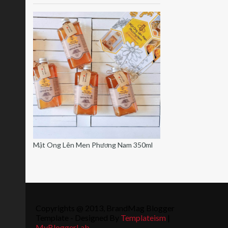
Mật Ong Lên Men Phương Nam 350ml
Copyrights @ 2013, BrandMag Blogger
Template - Designed By
Templateism
|
MyBloggerLab