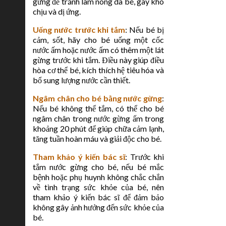
gừng để tránh làm nóng da bé, gây khó
chịu và dị ứng.
Uống nước trước khi tắm
: Nếu bé bị
cảm, sốt, hãy cho bé uống một cốc
nước ấm hoặc nước ấm có thêm một lát
gừng trước khi tắm. Điều này giúp điều
hòa cơ thể bé, kích thích hệ tiêu hóa và
bổ sung lượng nước cần thiết.
Ngâm chân cho bé bằng nước gừng
:
Nếu bé không thể tắm, có thể cho bé
ngâm chân trong nước gừng ấm trong
khoảng 20 phút để giúp chữa cảm lạnh,
tăng tuần hoàn máu và giải độc cho bé.
Tham khảo ý kiến bác sĩ
: Trước khi
tắm nước gừng cho bé, nếu bé mắc
bệnh hoặc phụ huynh không chắc chắn
về tình trạng sức khỏe của bé, nên
tham khảo ý kiến bác sĩ để đảm bảo
không gây ảnh hưởng đến sức khỏe của
bé.