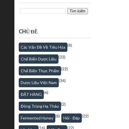
CHỦ ĐỀ
(8)
Các Vấn Đề Về Tiêu Hóa
(33)
Chế Biến Dược Liệu
(22)
Chế Biến Thực Phẩm
(34)
Dược Liệu Việt Nam
(6)
ĐẶT HÀNG
(2)
Đông Trùng Hạ Thảo
(8)
(22)
Fermented Honey
Hỏi - Đáp
(16)
(22)