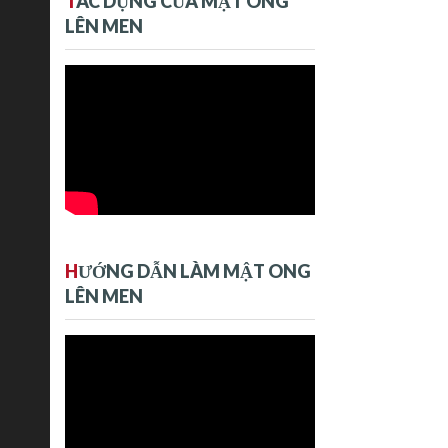
T
ÁC DỤNG CỦA MẬT ONG
LÊN MEN
H
ƯỚNG DẪN LÀM MẬT ONG
LÊN MEN