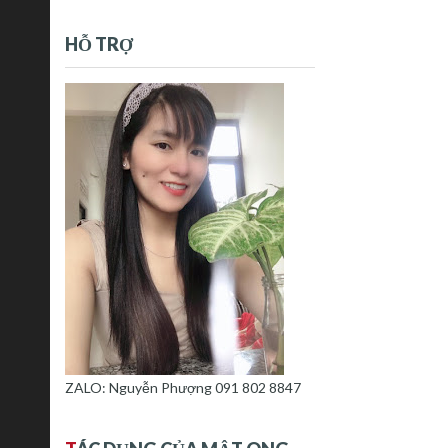
HỖ TRỢ
ZALO: Nguyễn Phượng 091 802 8847