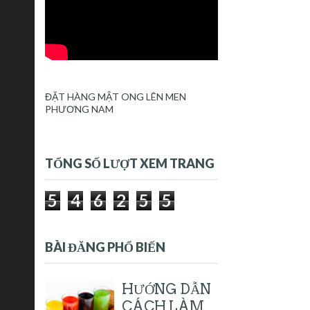
ĐẶT HÀNG MẬT ONG LÊN MEN
PHƯƠNG NAM
TỔNG SỐ LƯỢT XEM TRANG
5
4
6
2
5
5
BÀI ĐĂNG PHỔ BIẾN
HƯỚNG DẪN
CÁCH LÀM