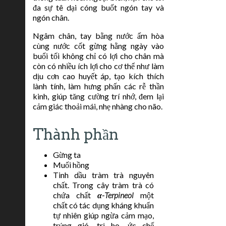
đa sự tê dại cóng buốt ngón tay và
ngón chân.
Ngâm chân, tay bằng nước ấm hòa
cùng nước cốt gừng hằng ngày vào
buổi tối không chỉ có lợi cho chân mà
còn có nhiều ích lợi cho cơ thể như làm
dịu cơn cao huyết áp, tạo kích thích
lành tính, làm hưng phấn các rễ thần
kinh, giúp tăng cường trí nhớ, đem lại
cảm giác thoải mái, nhẹ nhàng cho não.
Thành phần
Gừng ta
Muối hồng
Tinh dầu tràm trà nguyên
chất. Trong cây tràm trà có
chứa chất
α-Terpineol
một
chất có tác dụng kháng khuẩn
tự nhiên giúp ngừa cảm mạo,
trúng gió, trị ho, ức chế