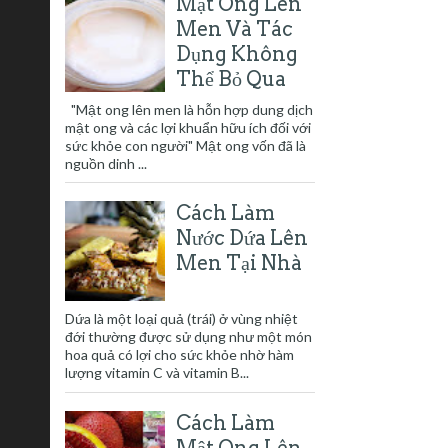
Mật Ong Lên
Men Và Tác
Dụng Không
Thể Bỏ Qua
"Mật ong lên men là hỗn hợp dung dịch
mật ong và các lợi khuẩn hữu ích đối với
sức khỏe con người" Mật ong vốn đã là
nguồn dinh ...
Cách Làm
Nước Dứa Lên
Men Tại Nhà
Dứa là một loại quả (trái) ở vùng nhiệt
đới thường được sử dụng như một món
hoa quả có lợi cho sức khỏe nhờ hàm
lượng vitamin C và vitamin B...
Cách Làm
Mật Ong Lên