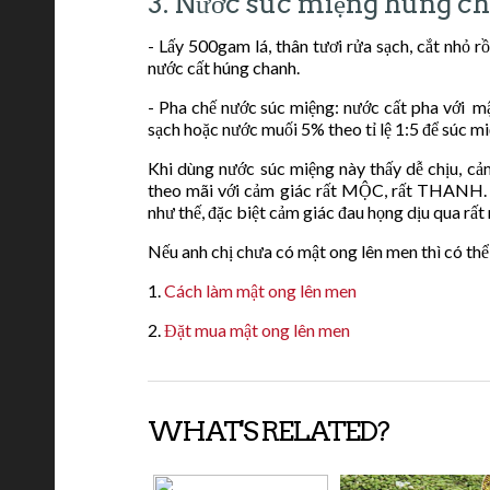
3. Nước súc miệng húng ch
- Lấy 500gam lá, thân tươi rửa sạch, cắt nhỏ 
nước cất húng chanh.
- Pha chế nước súc miệng: nước cất pha với mật
sạch hoặc nước muối 5% theo tỉ lệ 1:5 để súc mi
Khi dùng nước súc miệng này thấy dễ chịu, cảm
theo mãi với cảm giác rất MỘC, rất THANH. Có
như thế, đặc biệt cảm giác đau họng dịu qua rất
Nếu anh chị chưa có mật ong lên men thì có th
1.
Cách làm mật ong lên men
2.
Đặt mua mật ong lên men
WHAT'S RELATED?