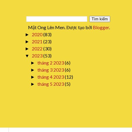
Mật Ong Lên Men. Được tạo bởi
Blogger
.
2020
(83)
►
2021
(23)
►
2022
(30)
►
2023
(53)
▼
tháng 2 2023
(6)
►
tháng 3 2023
(6)
►
tháng 4 2023
(12)
►
tháng 5 2023
(5)
►
tháng 6 2023
(1)
►
tháng 7 2023
(2)
►
tháng 8 2023
(6)
▼
thg 8 13
(1)
►
thg 8 19
(1)
►
thg 8 20
(1)
▼