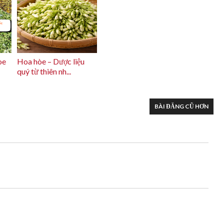
òe
Hoa hòe – Dược liệu
quý từ thiên nh...
BÀI ĐĂNG CŨ HƠN