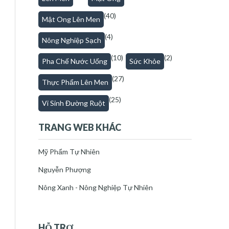
(40)
Mật Ong Lên Men
(4)
Nông Nghiệp Sạch
(10)
(2)
Pha Chế Nước Uống
Sức Khỏe
(27)
Thực Phẩm Lên Men
(25)
Vi Sinh Đường Ruột
TRANG WEB KHÁC
Mỹ Phẩm Tự Nhiên
Nguyễn Phượng
Nông Xanh - Nông Nghiệp Tự Nhiên
HỖ TRỢ