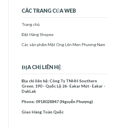
Cách chế biến húng chanh để làm
dược liệu
CÁC TRANG CỦA WEB
thg 8 26
(1)
►
thg 8 28
(1)
►
Trang chủ
thg 8 30
(1)
►
Đặt Hàng Shopee
tháng 9 2023
(4)
►
tháng 10 2023
(3)
►
Các sản phẩm Mật Ong Lên Men Phương Nam
tháng 11 2023
(4)
►
tháng 12 2023
(4)
►
2024
(34)
►
ĐỊA CHỈ LIÊN HỆ
2025
(35)
►
2026
(10)
►
Địa chỉ liên hệ: Công Ty TNHH Southern
Green. 190 - Quốc Lộ 26- Eakar Mút- Eakar -
Báo cáo vi phạm
DakLak
Trang chủ
Phone: 0918028847 (Nguyễn Phượng)
Mật Ong Lên Men Phương Nam
Về Tác Giả
Giao Hàng Toàn Quốc
NGUYỄN PHƯỢNG