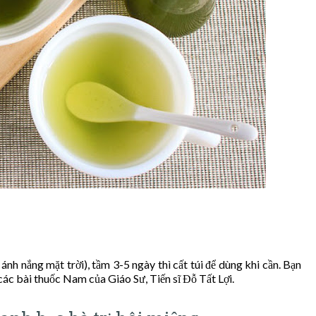
 ánh nắng mặt trời), tầm 3-5 ngày thì cất túi để dùng khi cần. Bạn
các bài thuốc Nam của Giáo Sư, Tiến sĩ Đỗ Tất Lợi.