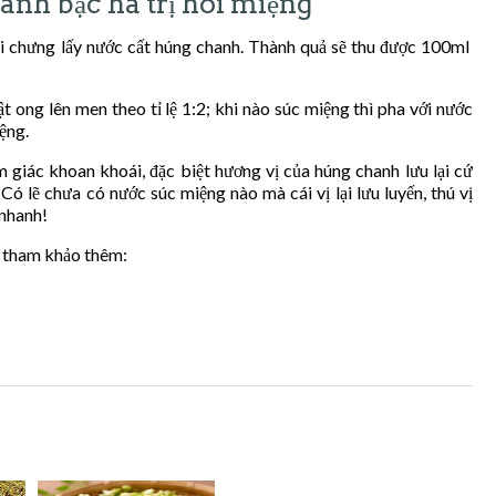
anh bạc hà trị hôi miệng
rồi chưng lấy nước cất húng chanh. Thành quả sẽ thu được 100ml
 ong lên men theo tỉ lệ 1:2; khi nào súc miệng thì pha với nước
ệng.
 giác khoan khoái, đặc biệt hương vị của húng chanh lưu lại cứ
 lẽ chưa có nước súc miệng nào mà cái vị lại lưu luyến, thú vị
 nhanh!
ể tham khảo thêm: