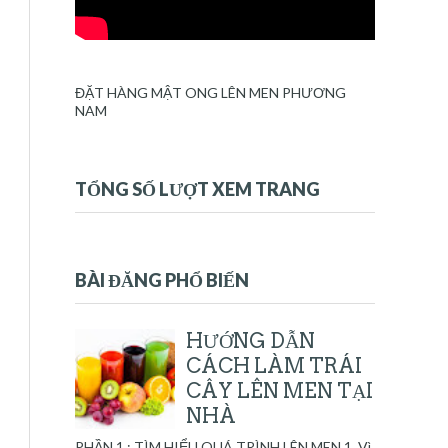
ĐẶT HÀNG MẬT ONG LÊN MEN PHƯƠNG
NAM
TỔNG SỐ LƯỢT XEM TRANG
BÀI ĐĂNG PHỔ BIẾN
HƯỚNG DẪN
CÁCH LÀM TRÁI
CÂY LÊN MEN TẠI
NHÀ
PHẦN 1 : TÌM HIỂU QUÁ TRÌNH LÊN MEN 1. Vì