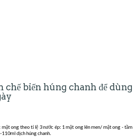
ch chế biến húng chanh để dùng
gày
mật ong theo tỉ lệ 3 nước ép: 1 mật ong lên men/ mật ong - tầm
0-110ml dịch húng chanh.