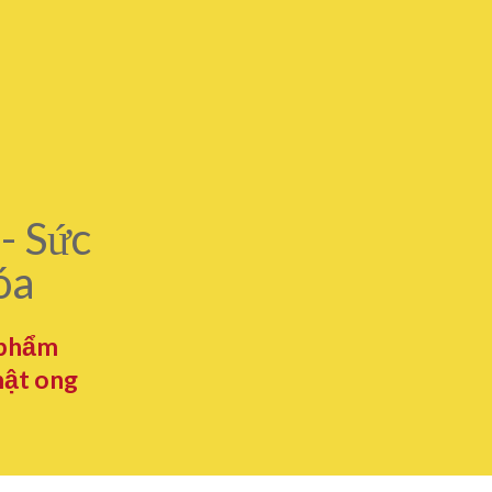
- Sức
óa
 phẩm
mật ong