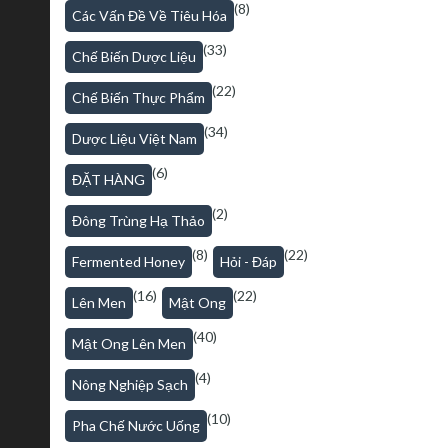
(8)
Các Vấn Đề Về Tiêu Hóa
(33)
Chế Biến Dược Liệu
(22)
Chế Biến Thực Phẩm
(34)
Dược Liệu Việt Nam
(6)
ĐẶT HÀNG
(2)
Đông Trùng Hạ Thảo
(8)
(22)
Fermented Honey
Hỏi - Đáp
(16)
(22)
Lên Men
Mật Ong
(40)
Mật Ong Lên Men
(4)
Nông Nghiệp Sạch
(10)
Pha Chế Nước Uống