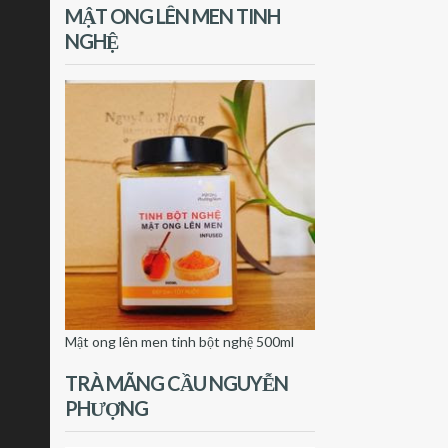
MẬT ONG LÊN MEN TINH
NGHỆ
Mật ong lên men tinh bột nghệ 500ml
TRÀ MÃNG CẦU NGUYỄN
PHƯỢNG