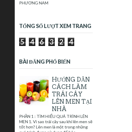
PHƯƠNG NAM
TỔNG SỐ LƯỢT XEM TRANG
5
4
6
3
2
4
BÀI ĐĂNG PHỔ BIẾN
HƯỚNG DẪN
CÁCH LÀM
TRÁI CÂY
LÊN MEN TẠI
NHÀ
PHẦN 1 : TÌM HIỂU QUÁ TRÌNH LÊN
MEN 1. Vì sao trái cây sau khi lên men sẽ
tốt hơn? Lên men là một trong những