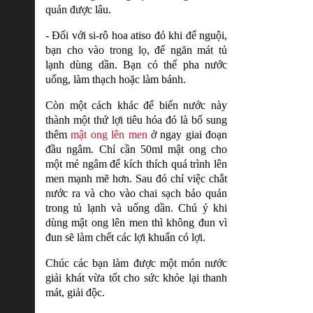
quản được lâu.
- Đối với si-rô hoa atiso đỏ khi để nguội,
bạn cho vào trong lọ, để ngăn mát tủ
lạnh dùng dần. Bạn có thể pha nước
uống, làm thạch hoặc làm bánh.
Còn một cách khác để biến nước này
thành một thứ lợi tiêu hóa đó là bổ sung
thêm
mật ong lên men
ở ngay giai đoạn
đầu ngâm. Chỉ cần 50ml mật ong cho
một mẻ ngâm để kích thích quá trình lên
men mạnh mẽ hơn. Sau đó chỉ việc chắt
nước ra và cho vào chai sạch bảo quản
trong tủ lạnh và uống dần. Chú ý khi
dùng mật ong lên men thì không đun vì
đun sẽ làm chết các lợi khuẩn có lợi.
Chúc các bạn làm được một món nước
giải khát vừa tốt cho sức khỏe lại thanh
mát, giải độc.