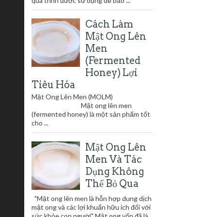
quá trình được sử dụng để bảo ...
Cách Làm
Mật Ong Lên
Men
(Fermented
Honey) Lợi
Tiêu Hóa
Mật Ong Lên Men (MOLM)
Mật ong lên men
(fermented honey) là một sản phẩm tốt
cho ...
Mật Ong Lên
Men Và Tác
Dụng Không
Thể Bỏ Qua
"Mật ong lên men là hỗn hợp dung dịch
mật ong và các lợi khuẩn hữu ích đối với
sức khỏe con người" Mật ong vốn đã là