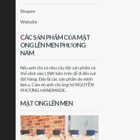
Shopee
Website
C
ÁC SẢN PHẨM CỦA MẬT
ONG LÊN MEN PHƯƠNG
NAM
Nếu anh chị có nhu cầu đặt sản phẩm có
thể click vào LINK bên trên để đi đến nơi
đặt hàng. Đây là các sản phẩm do mình
làm ạ. Cảm ơn anh chị ủng hộ NGUYỄN
PHƯỢNG HANDMADE.
MẬT ONG LÊN MEN