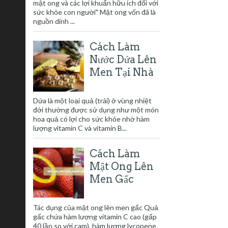
mật ong và các lợi khuẩn hữu ích đối với
sức khỏe con người" Mật ong vốn đã là
nguồn dinh ...
Cách Làm
Nước Dứa Lên
Men Tại Nhà
Dứa là một loại quả (trái) ở vùng nhiệt
đới thường được sử dụng như một món
hoa quả có lợi cho sức khỏe nhờ hàm
lượng vitamin C và vitamin B...
Cách Làm
Mật Ong Lên
Men Gấc
Tác dụng của mật ong lên men gấc Quả
gấc chứa hàm lượng vitamin C cao (gấp
40 lần so với cam), hàm lượng lycopene