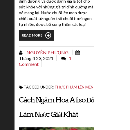
dinh dưỡng, và được đánh giá là tốt cho
sức khỏe với những giá trị dinh dưỡng mà
nó mang lại. Nước chuối lên men được
chiết xuất từ nguồn trái chuối tươi ngon
tự nhiên, được bổ sung thêm các loại
vitamin và khoáng chất, giàu dưỡng chất,
READ MORE
cho cơ thể khỏe mạnh và tràn đầy sức
sống.Đặc điểm nổi bật của sản phẩm: Sản
phẩm trong, mùi thơm của chuối tươi tự
NGUYỄN PHƯỢNG
nhiên, ngọt hài hòa đặc trưng của trái
Tháng 4 23, 2021
1
chuối.Đây là cách...
Comment
TAGGED UNDER:
THỰC PHẨM LÊN MEN
Cách Ngâm Hoa Atiso Đỏ
Làm Nước Giải Khát