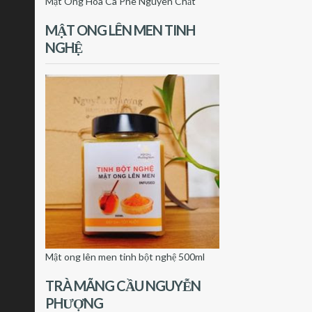
Mật Ong Hoa Cà Phê Nguyên Chất
MẬT ONG LÊN MEN TINH
NGHỆ
Mật ong lên men tinh bột nghệ 500ml
TRÀ MÃNG CẦU NGUYỄN
PHƯỢNG