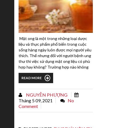
Mật ong là một trong những loại dược
liệu và thực phẩm phổ biến trong cuộc
sống hàng ngày luôn được mọi người yêu
thích. Thế nhưng đối với người bệnh ung
thư thì việc sử dụng mật ong liệu có phù
hợp hay không? Trường hợp nào không
nên sử dụng? Nếu được sử dụng thì cách
READ MORE
dùng như thế nào? Tất cả sẽ được giải
đáp ngay trong bài viết dưới đây.1. Có hay
không nên uông mật ong đối với bệnh
NGUYỄN PHƯỢNG
nhân ung thư?Xung quanh vấn đề, người
Tháng 5 09, 2021
No
bệnh ung thư...
Comment