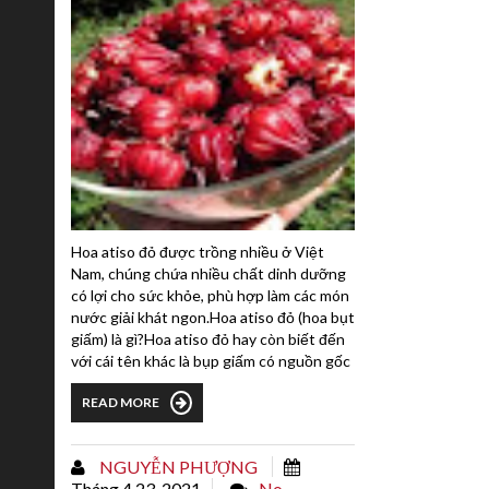
Hoa atiso đỏ được trồng nhiều ở Việt
Nam, chúng chứa nhiều chất dinh dưỡng
có lợi cho sức khỏe, phù hợp làm các món
nước giải khát ngon.Hoa atiso đỏ (hoa bụt
giấm) là gì?Hoa atiso đỏ hay còn biết đến
với cái tên khác là bụp giấm có nguồn gốc
ở Tây Phi, có đặc tính không kén đất, ưa
READ MORE
đất đồi núi, khí hậu nóng ẩm.Hiện nay, bụp
giấm được nhập trồng nhiều nơi ở Việt
Nam và trên thế giới. Cây trồng để lấy sợi,
NGUYỄN PHƯỢNG
làm thuốc, màu thực phẩm,...
Tháng 4 23, 2021
No