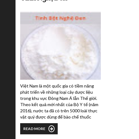
Việt Nam là một quốc gia có tiềm năng
phát triển về những loại cây dược liệu
trong khu vực Đông Nam Á lẫn Thế giới.
Theo kết quả mới nhất của Bộ Y tế (năm
2016), nước ta đã có trên 5000 loài thực
vật quý được dùng để bào chế thuốc
chữa bệnh theo hướng Đông Y. Một
READ MORE
trong những loại cây dược liệu quý có
công dụng chữa nhiều bệnh nhiều là nghệ