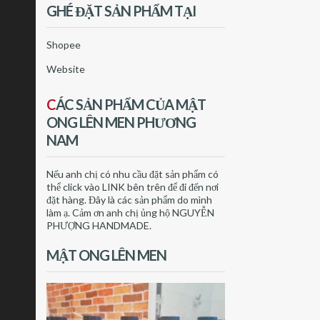
GHÉ ĐẶT SẢN PHẨM TẠI
Shopee
Website
C
ÁC SẢN PHẨM CỦA MẬT
ONG LÊN MEN PHƯƠNG
NAM
Nếu anh chị có nhu cầu đặt sản phẩm có
thể click vào LINK bên trên để đi đến nơi
đặt hàng. Đây là các sản phẩm do mình
làm ạ. Cảm ơn anh chị ủng hộ NGUYỄN
PHƯỢNG HANDMADE.
MẬT ONG LÊN MEN