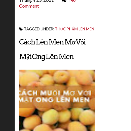
Comment
TAGGED UNDER:
THỰC PHẨM LÊN MEN
Cách Lên Men Mơ Với
Mật Ong Lên Men