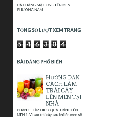
ĐẶT HÀNG MẬT ONG LÊN MEN
PHƯƠNG NAM
TỔNG SỐ LƯỢT XEM TRANG
5
4
6
3
0
4
BÀI ĐĂNG PHỔ BIẾN
HƯỚNG DẪN
CÁCH LÀM
TRÁI CÂY
LÊN MEN TẠI
NHÀ
PHẦN 1 : TÌM HIỂU QUÁ TRÌNH LÊN
MEN 1. Vì sao trái cây sau khi lên men sẽ