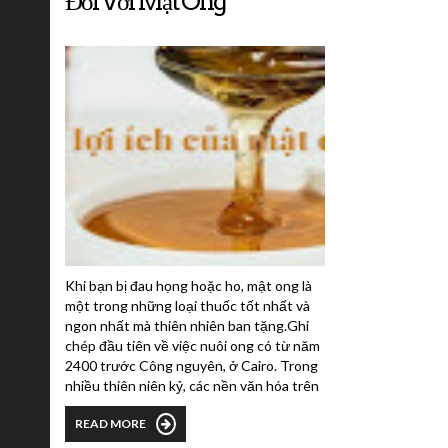
Đối Với Mật Ong
Khi bạn bị đau họng hoặc ho, mật ong là
một trong những loại thuốc tốt nhất và
ngon nhất mà thiên nhiên ban tặng.Ghi
chép đầu tiên về việc nuôi ong có từ năm
2400 trước Công nguyên, ở Cairo. Trong
nhiều thiên niên kỷ, các nền văn hóa trên
khắp thế giới, bao gồm người Ai Cập,
READ MORE
người Hy Lạp, người La Mã và người
Trung Quốc, đã say mê chất ngọt. Tất cả