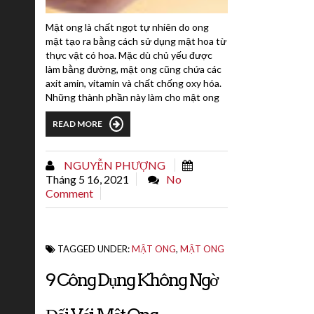
Mật ong là chất ngọt tự nhiên do ong
mật tạo ra bằng cách sử dụng mật hoa từ
thực vật có hoa. Mặc dù chủ yếu được
làm bằng đường, mật ong cũng chứa các
axit amin, vitamin và chất chống oxy hóa.
Những thành phần này làm cho mật ong
trở thành một liệu pháp chữa bệnh tự
READ MORE
nhiên. Đó là một phương pháp chữa ho
phổ biến.Mặc dù mật ong có một số lợi
ích tự nhiên cho sức khỏe , nhưng một số
NGUYỄN PHƯỢNG
người cũng có thể phản ứng dị...
Tháng 5 16, 2021
No
Comment
TAGGED UNDER:
MẬT ONG
,
MẬT ONG
9 Công Dụng Không Ngờ