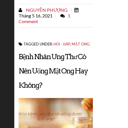
các nền văn hóa này đã sử dụng nó cả
NGUYỄN PHƯỢNG
trong y học và nhà bếp.Mật ong thường...
Tháng 5 16, 2021
1
Comment
TAGGED UNDER:
HỎI - ĐÁP
,
MẬT ONG
Bệnh Nhân Ung Thư Có
Nên Uống Mật Ong Hay
Không?