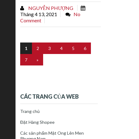
đen.Nghệ đen là một loại cây thảo, thân
NGUYỄN PHƯỢNG
rễ to, có nhánh phân nhánh thành nhiều
Tháng 4 13, 2021
No
củ, rất...
Comment
1
2
3
4
5
6
7
»
CÁC TRANG CỦA WEB
Trang chủ
Đặt Hàng Shopee
Các sản phẩm Mật Ong Lên Men
Phương Nam