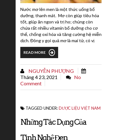
Nước mơ lên men là một thức uống bổ
dưỡng, thanh mát. Mơ còn giúp tiêu hóa
tốt, giúp ăn ngon và trị ho; chúng còn
chứa rất nhiều vitamin bổ dưỡng cho cơ
thể, chống oxi hóa và tăng cường hệ miễn
dịch. Đông y gọi quả mơ là mai tử, có vị
chua, tính bình, không độc, đi vào các kinh
READ MORE
can, tỳ, phế, đại tràng. Trong thịt quả mơ
có nhiều loại vitamin, đặc biệt là vitamin A
và C, đường, muối khoáng. Quả mơ tươi
NGUYỄN PHƯỢNG
ngâm đường làm nước giải khát giảm...
Tháng 4 23, 2021
No
Comment
TAGGED UNDER:
DƯỢC LIỆU VIỆT NAM
Những Tác Dụng Của
Tinh Nghệ Đen