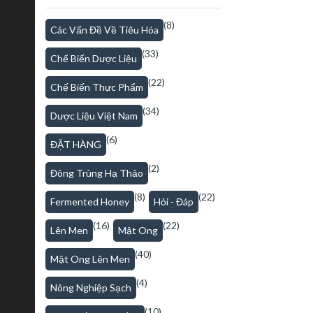
(8)
Các Vấn Đề Về Tiêu Hóa
(33)
Chế Biến Dược Liệu
(22)
Chế Biến Thực Phẩm
(34)
Dược Liệu Việt Nam
(6)
ĐẶT HÀNG
(2)
Đông Trùng Hạ Thảo
(8)
(22)
Fermented Honey
Hỏi - Đáp
(16)
(22)
Lên Men
Mật Ong
(40)
Mật Ong Lên Men
(4)
Nông Nghiệp Sạch
(10)