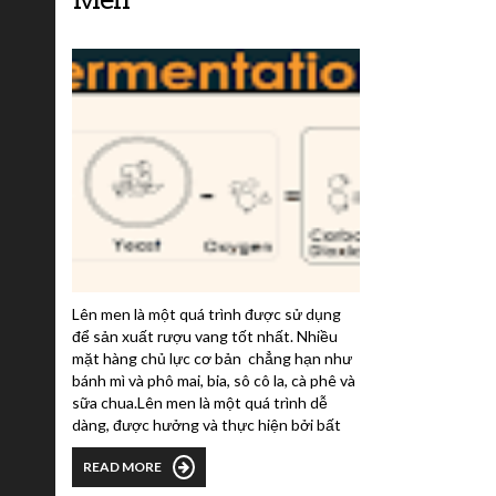
Lên men là một quá trình được sử dụng
để sản xuất rượu vang tốt nhất. Nhiều
mặt hàng chủ lực cơ bản chẳng hạn như
bánh mì và phô mai, bia, sô cô la, cà phê và
sữa chua.Lên men là một quá trình dễ
dàng, được hưởng và thực hiện bởi bất
cứ ai và bất cứ nơi nào với các công cụ cơ
READ MORE
bản nhất. Các nền văn hóa trên khắp thế
giới đã lên men lâu hơn chúng ta đã canh