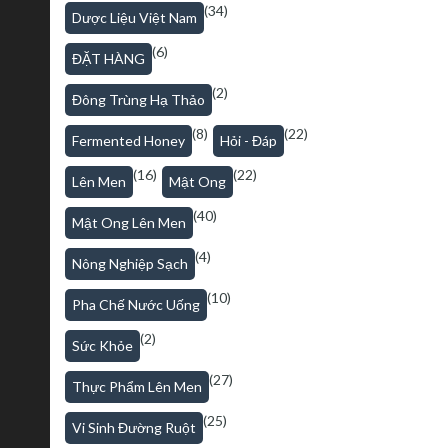
(34)
Dược Liệu Việt Nam
(6)
ĐẶT HÀNG
(2)
Đông Trùng Hạ Thảo
(8)
(22)
Fermented Honey
Hỏi - Đáp
(16)
(22)
Lên Men
Mật Ong
(40)
Mật Ong Lên Men
(4)
Nông Nghiệp Sạch
(10)
Pha Chế Nước Uống
(2)
Sức Khỏe
(27)
Thực Phẩm Lên Men
(25)
Vi Sinh Đường Ruột