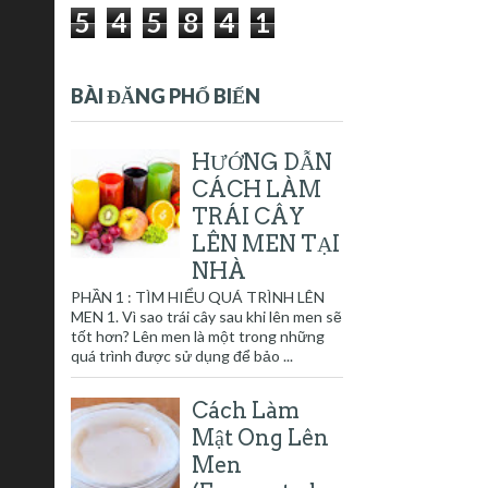
5
4
5
8
4
1
BÀI ĐĂNG PHỔ BIẾN
HƯỚNG DẪN
CÁCH LÀM
TRÁI CÂY
LÊN MEN TẠI
NHÀ
PHẦN 1 : TÌM HIỂU QUÁ TRÌNH LÊN
MEN 1. Vì sao trái cây sau khi lên men sẽ
tốt hơn? Lên men là một trong những
quá trình được sử dụng để bảo ...
Cách Làm
Mật Ong Lên
Men