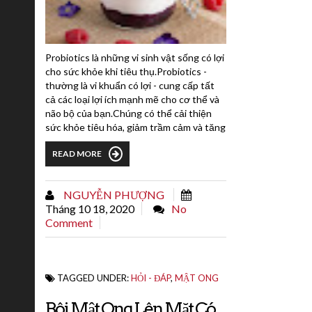
Probiotics là những vi sinh vật sống có lợi
cho sức khỏe khi tiêu thụ.Probiotics -
thường là vi khuẩn có lợi - cung cấp tất
cả các loại lợi ích mạnh mẽ cho cơ thể và
não bộ của bạn.Chúng có thể cải thiện
sức khỏe tiêu hóa, giảm trầm cảm và tăng
cường sức khỏe tim mạch.Một số bằng
READ MORE
chứng cho thấy chúng thậm chí có thể
mang lại cho bạn làn da đẹp hơn.Việc lấy
probiotics từ các chất bổ sung là phổ
NGUYỄN PHƯỢNG
biến, nhưng bạn cũng có thể lấy chúng...
Tháng 10 18, 2020
No
Comment
TAGGED UNDER:
HỎI - ĐÁP
,
MẬT ONG
Bôi Mật Ong Lên Mặt Có