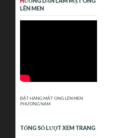
H
ƯỚNG DẪN LÀM MẬT ONG
LÊN MEN
ĐẶT HÀNG MẬT ONG LÊN MEN
PHƯƠNG NAM
TỔNG SỐ LƯỢT XEM TRANG