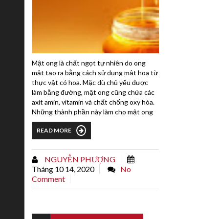
Mật ong là chất ngọt tự nhiên do ong
mật tạo ra bằng cách sử dụng mật hoa từ
thực vật có hoa. Mặc dù chủ yếu được
làm bằng đường, mật ong cũng chứa các
axit amin, vitamin và chất chống oxy hóa.
Những thành phần này làm cho mật ong
trở thành một liệu pháp chữa bệnh tự
READ MORE
nhiên. Đó là một phương pháp chữa ho
phổ biến.Mặc dù mật ong có một số lợi
ích tự nhiên cho sức khỏe, nhưng một số
NGUYỄN PHƯỢNG
người phản ứng dị ứng với nó. Khi...
Tháng 10 14, 2020
No
Comment