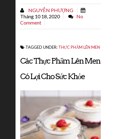
tác đất hoặc viết sách, để tạo ra vô...
NGUYỄN PHƯỢNG
Tháng 10 18, 2020
No
Comment
TAGGED UNDER:
THỰC PHẨM LÊN MEN
Các Thực Phẩm Lên Men
Có Lợi Cho Sức Khỏe