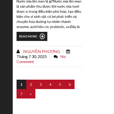
Nước mía lên men là gì?Nước mía lên men
là sản phẩm thu được khi nước mía tươi
được ủ trong điều kiện phù hợp, tạo điều
kiện cho vi sinh vật có lợi phát triển và
chuyển hóa đường tự nhiên thành
enzyme, acid hữu cơ, probiotic, v.v.Đây là
một phương pháp lên men truyền thống,
READ MORE
tận dụng nguồn nguyên liệu rẻ tiền, dễ
kiếm để tạo ra sản phẩm có giá trị sinh
học cao. Lợi ích của nước mía lên men1.
NGUYỄN PHƯỢNG
Hỗ trợ tiêu hóa và thanh lọc cơ thểNước
Tháng 7 30, 2025
No
mía lên...
Comment
1
2
3
4
5
6
7
»