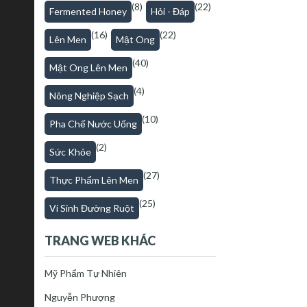
(8)
(22)
Fermented Honey
Hỏi - Đáp
(16)
(22)
Lên Men
Mật Ong
(40)
Mật Ong Lên Men
(4)
Nông Nghiệp Sạch
(10)
Pha Chế Nước Uống
(2)
Sức Khỏe
(27)
Thực Phẩm Lên Men
(25)
Vi Sinh Đường Ruột
TRANG WEB KHÁC
Mỹ Phẩm Tự Nhiên
Nguyễn Phượng