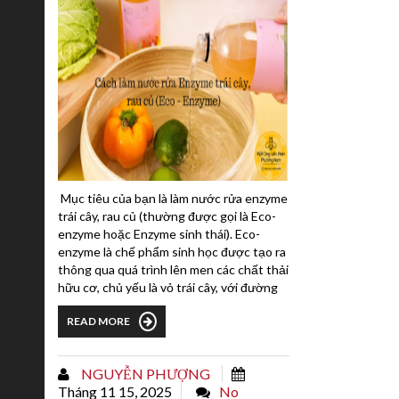
Mục tiêu của bạn là làm nước rửa enzyme
trái cây, rau củ (thường được gọi là Eco-
enzyme hoặc Enzyme sinh thái). Eco-
enzyme là chế phẩm sinh học được tạo ra
thông qua quá trình lên men các chất thải
hữu cơ, chủ yếu là vỏ trái cây, với đường
và nước.I. ĐỊNH NGHĨA VÀ CƠ CHẾ CỦA
READ MORE
ECO-ENZYMEEco-enzyme (Enzyme Sinh
thái) là dạng phổ biến nhất của enzyme tự
nhiên được sử dụng trong các sản phẩm
NGUYỄN PHƯỢNG
làm sạch.1. Bản chất: Eco-enzyme là một
Tháng 11 15, 2025
No
phức hợp enzyme ổn định (a stable