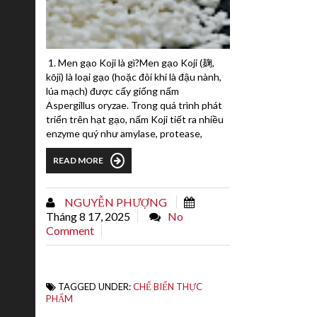
1. Men gạo Koji là gì?Men gạo Koji (麹,
kōji) là loại gạo (hoặc đôi khi là đậu nành,
lúa mạch) được cấy giống nấm
Aspergillus oryzae. Trong quá trình phát
triển trên hạt gạo, nấm Koji tiết ra nhiều
enzyme quý như amylase, protease,
lipase, giúp: Phân giải tinh bột thành
READ MORE
đường → tạo vị ngọt dịu, dễ lên men
thành rượu hoặc axit lactic. Phân giải
protein thành các axit amin (đặc biệt là
NGUYỄN PHƯỢNG
glutamate) → tạo vị umami đặc trưng.
Tháng 8 17, 2025
No
Phân giải chất béo → làm hương vị trở
Comment
nên phong...
TAGGED UNDER:
CHẾ BIẾN THỰC
PHẨM