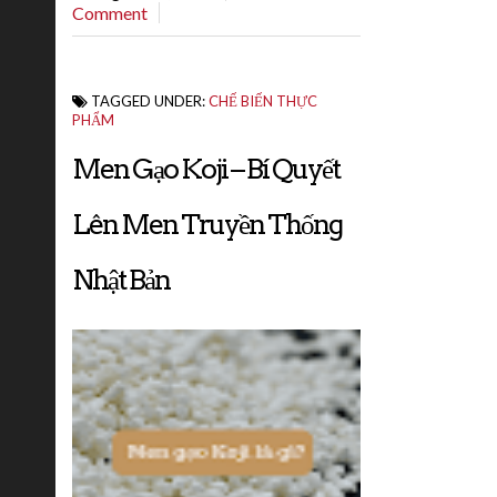
Comment
enzyme complex)...
TAGGED UNDER:
CHẾ BIẾN THỰC
PHẨM
Men Gạo Koji – Bí Quyết
Lên Men Truyền Thống
Nhật Bản